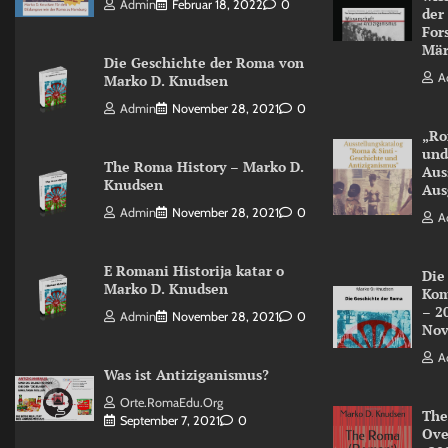
Admin
Februar 18, 2022
0
der
For
Mär
Die Geschichte der Roma von
A
Marko D. Knudsen
Admin
November 28, 2021
0
„Ro
und
The Roma History – Marko D.
Aus
Knudsen
Aus
Admin
November 28, 2021
0
A
E Romani Historija katar o
Die
Marko D. Knudsen
Kom
– 2
Admin
November 28, 2021
0
Nov
A
Was ist Antiziganismus?
Orte.RomaEdu.org
The
September 7, 2021
0
Ove