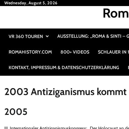
Skip
Wednesday, August 5, 2026
Roma
to
content
AUSSTELLUNG: „ROMA & SINTI –
VR 360 TOUREN
ROMAHISTORY.COM
800+ VIDEOS
SCHLAUER IN
KONTAKT, IMPRESSUM & DATENSCHUTZERKLÄRUNG
2003 Antiziganismus kommt i
2005
III. Internationaler Antiziganismuskongress: „Der Holocaust an