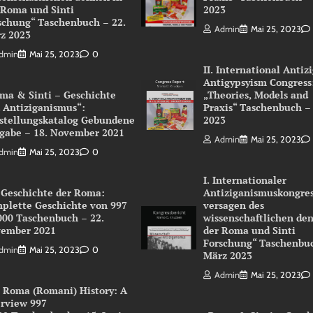
 Roma und Sinti
2023
schung“ Taschenbuch – 22.
Admin
Mai 25, 2023
z 2023
dmin
Mai 25, 2023
0
II. International Antiz
Antigypsyism Congress
ma & Sinti – Geschichte
„Theories, Models and
 Antiziganismus“:
Praxis“ Taschenbuch –
stellungskatalog Gebundene
2023
gabe – 18. November 2021
Admin
Mai 25, 2023
dmin
Mai 25, 2023
0
I. Internationaler
 Geschichte der Roma:
Antiziganismuskongres
plette Geschichte von 997
versagen des
000 Taschenbuch – 22.
wissenschaftlichen de
ember 2021
der Roma und Sinti
Forschung“ Taschenbuc
dmin
Mai 25, 2023
0
März 2023
Admin
Mai 25, 2023
 Roma (Romani) History: A
rview 997