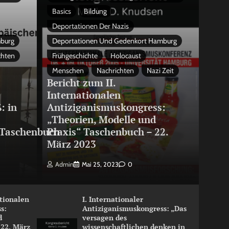
Basics
Bildung
Deportationen Der Nazis
mburg
Deportationen Und Gedenkort Hamburg
chten
Frühgeschichte
Holocaust
Menschen
Nachrichten
Nazi Zeit
Bericht zum II.
Internationalen
: in
Antiziganismuskongress:
„Theorien, Modelle und
Taschenbuch
Praxis“ Taschenbuch – 22.
März 2023
Admin
Mai 25, 2023
0
ationalen
I. Internationaler
s:
Antiziganismuskongress: „Das
d
versagen des
 22. März
wissenschaftlichen denken in