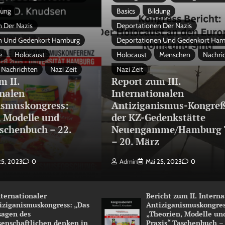
dung
Basics
Bildung
 Der Nazis
Deportationen Der Nazis
n Und Gedenkort Hamburg
Deportationen Und Gedenkort Ha
e
Holocaust
Holocaust
Menschen
Nachri
Nachrichten
Nazi Zeit
Nazi Zeit
m II.
Report zum III.
onalen
Internationalen
ismuskongress:
Antiziganismus-Kongreß
, Modelle und
der KZ-Gedenkstätte
schenbuch – 22.
Neuengamme/Hamburg 
3
– 20. März
25, 2023
0
Admin
Mai 25, 2023
0
Internationaler
Bericht zum II. Intern
iziganismuskongress: „Das
Antiziganismuskongres
sagen des
„Theorien, Modelle un
senschaftlichen denken in
Praxis“ Taschenbuch –