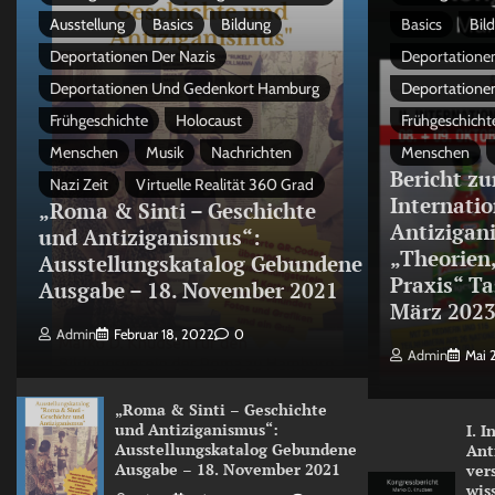
Ausstellung
Basics
Bildung
Basics
Bil
Deportationen Der Nazis
Deportationen
Deportationen Und Gedenkort Hamburg
Deportatione
Frühgeschichte
Holocaust
Frühgeschicht
Menschen
Musik
Nachrichten
Menschen
Bericht zu
Nazi Zeit
Virtuelle Realität 360 Grad
Internati
„Roma & Sinti – Geschichte
Antizigan
und Antiziganismus“:
„Theorien
Ausstellungskatalog Gebundene
Praxis“ Ta
Ausgabe – 18. November 2021
März 202
Admin
Februar 18, 2022
0
Admin
Mai 
„Roma & Sinti – Geschichte
und Antiziganismus“:
I. 
Ausstellungskatalog Gebundene
Ant
Ausgabe – 18. November 2021
ver
wis