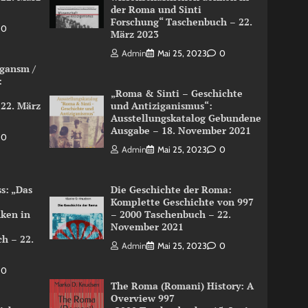
der Roma und Sinti
Forschung“ Taschenbuch – 22.
0
März 2023
Admin
Mai 25, 2023
0
igansm /
:
„Roma & Sinti – Geschichte
 22. März
und Antiziganismus“:
Ausstellungskatalog Gebundene
Ausgabe – 18. November 2021
0
Admin
Mai 25, 2023
0
s: „Das
Die Geschichte der Roma:
Komplette Geschichte von 997
nken in
– 2000 Taschenbuch – 22.
November 2021
h – 22.
Admin
Mai 25, 2023
0
0
The Roma (Romani) History: A
Overview 997