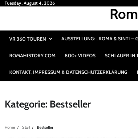
Skip
Tuesday, August 4, 2026
Roma
to
content
AUSSTELLUNG: „ROMA & SINTI –
VR 360 TOUREN
ROMAHISTORY.COM
800+ VIDEOS
SCHLAUER IN
KONTAKT, IMPRESSUM & DATENSCHUTZERKLÄRUNG
Kategorie:
Bestseller
Home
Start
Bestseller