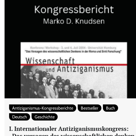
Antiziganismus-Kongressberichte
Bestseller
Buch
Deutsch
Geschichte
I. Internationaler Antiziganismuskongress:
„Das versagen des wissenschaftlichen denken