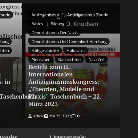
Thorie
Antiziganismus
Antiziganismus Thorie
Basics
Bildung
Deportationen Der Nazis
mburg
Deportationen Und Gedenkort Hamburg
chten
Frühgeschichte
Holocaust
Menschen
Nachrichten
Nazi Zeit
Bericht zum II.
Internationalen
: in
Antiziganismuskongress:
„Theorien, Modelle und
Taschenbuch
Praxis“ Taschenbuch – 22.
März 2023
Admin
Mai 25, 2023
0
ationalen
I. Internationaler