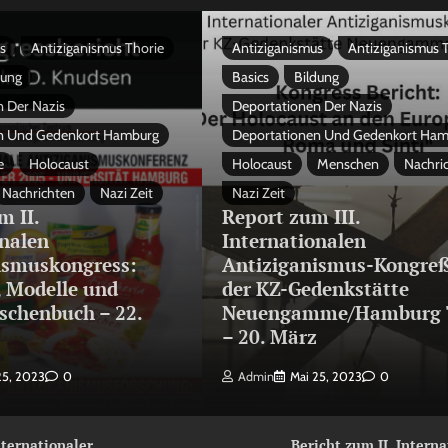
s
Antiziganismus Thorie
Antiziganismus
Antiziganismus 
dung
Basics
Bildung
 Der Nazis
Deportationen Der Nazis
n Und Gedenkort Hamburg
Deportationen Und Gedenkort Ha
e
Holocaust
Holocaust
Menschen
Nachri
Nachrichten
Nazi Zeit
Nazi Zeit
m II.
Report zum III.
onalen
Internationalen
ismuskongress:
Antiziganismus-Kongreß
, Modelle und
der KZ-Gedenkstätte
schenbuch – 22.
Neuengamme/Hamburg 
3
– 20. März
25, 2023
0
Admin
Mai 25, 2023
0
Internationaler
Bericht zum II. Intern