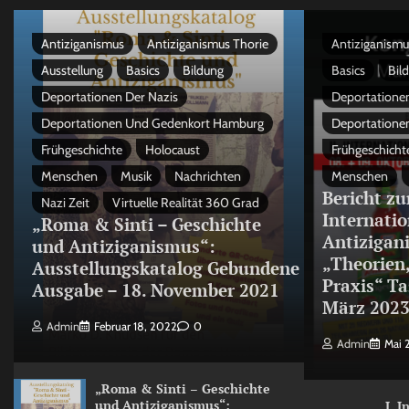
Antiziganismus
Antiziganismus Thorie
Antiziganismu
Ausstellung
Basics
Bildung
Basics
Bil
Deportationen Der Nazis
Deportationen
Deportationen Und Gedenkort Hamburg
Deportatione
Frühgeschichte
Holocaust
Frühgeschicht
Menschen
Musik
Nachrichten
Menschen
Bericht zu
Nazi Zeit
Virtuelle Realität 360 Grad
Internati
„Roma & Sinti – Geschichte
Antizigan
und Antiziganismus“:
„Theorien
Ausstellungskatalog Gebundene
Praxis“ Ta
Ausgabe – 18. November 2021
März 202
Admin
Februar 18, 2022
0
Admin
Mai 
„Roma & Sinti – Geschichte
und Antiziganismus“:
I. 