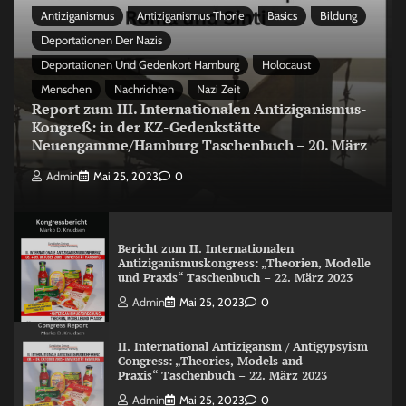
Antiziganismus
Antiziganismus Thorie
Basics
Bildung
Deportationen Der Nazis
Deportationen Und Gedenkort Hamburg
Holocaust
Menschen
Nachrichten
Nazi Zeit
Report zum III. Internationalen Antiziganismus-
Kongreß: in der KZ-Gedenkstätte
Neuengamme/Hamburg Taschenbuch – 20. März
Admin
Mai 25, 2023
0
Bericht zum II. Internationalen
Antiziganismuskongress: „Theorien, Modelle
und Praxis“ Taschenbuch – 22. März 2023
Admin
Mai 25, 2023
0
II. International Antizigansm / Antigypsyism
Congress: „Theories, Models and
Praxis“ Taschenbuch – 22. März 2023
Admin
Mai 25, 2023
0