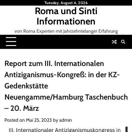
Skip
Tuesday, August 4, 2026
Roma und Sinti
to
content
Informationen
von Roma Experten mit Jahrzehntelanger Erfahrung
Report zum III. Internationalen
Antiziganismus-Kongreß: in der KZ-
Gedenkstätte
Neuengamme/Hamburg Taschenbuch
– 20. März
Posted on
Mai 25, 2023
by
admin