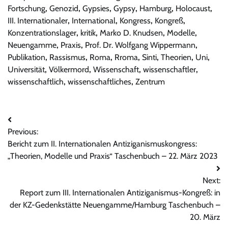
Fortschung
,
Genozid
,
Gypsies
,
Gypsy
,
Hamburg
,
Holocaust
,
III. Internationaler
,
International
,
Kongress
,
Kongreß
,
Konzentrationslager
,
kritik
,
Marko D. Knudsen
,
Modelle
,
Neuengamme
,
Praxis
,
Prof. Dr. Wolfgang Wippermann
,
Publikation
,
Rassismus
,
Roma
,
Rroma
,
Sinti
,
Theorien
,
Uni
,
Universität
,
Völkermord
,
Wissenschaft
,
wissenschaftler
,
wissenschaftlich
,
wissenschaftliches
,
Zentrum
Beitrags-
Previous:
Navigation
Bericht zum II. Internationalen Antiziganismuskongress:
„Theorien, Modelle und Praxis“ Taschenbuch – 22. März 2023
Next:
Report zum III. Internationalen Antiziganismus-Kongreß: in
der KZ-Gedenkstätte Neuengamme/Hamburg Taschenbuch –
20. März