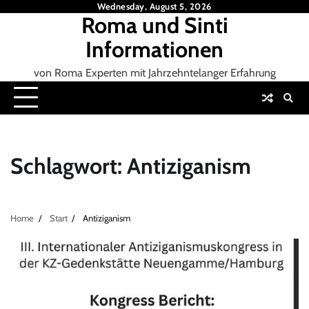
Skip
Wednesday, August 5, 2026
Roma und Sinti
to
content
Informationen
von Roma Experten mit Jahrzehntelanger Erfahrung
Schlagwort:
Antiziganism
Home
Start
Antiziganism