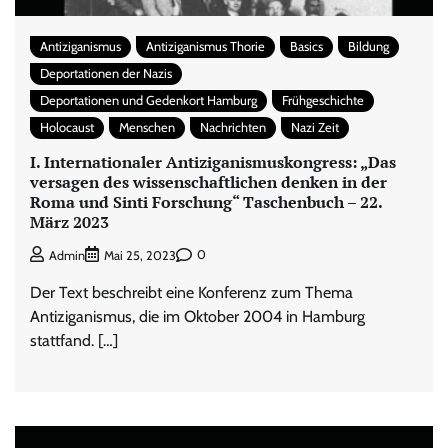
Antiziganismus
Antiziganismus Thorie
Basics
Bildung
Deportationen der Nazis
Deportationen und Gedenkort Hamburg
Frühgeschichte
Holocaust
Menschen
Nachrichten
Nazi Zeit
I. Internationaler Antiziganismuskongress: „Das
versagen des wissenschaftlichen denken in der
Roma und Sinti Forschung“ Taschenbuch – 22.
März 2023
0
Admin
Mai 25, 2023
Der Text beschreibt eine Konferenz zum Thema
Antiziganismus, die im Oktober 2004 in Hamburg
stattfand. […]