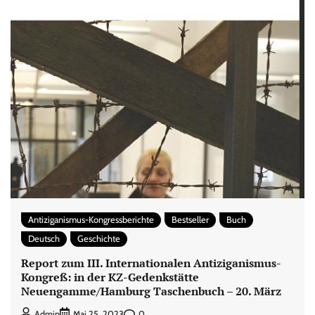
Antiziganismus-Kongressberichte
Bestseller
Buch
Deutsch
Geschichte
Report zum III. Internationalen Antiziganismus-
Kongreß: in der KZ-Gedenkstätte
Neuengamme/Hamburg Taschenbuch – 20. März
0
Admin
Mai 25, 2023