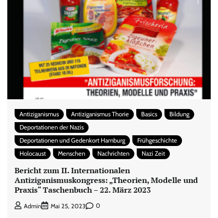
Antiziganismus
Antiziganismus Thorie
Basics
Bildung
Deportationen der Nazis
Deportationen und Gedenkort Hamburg
Frühgeschichte
Holocaust
Menschen
Nachrichten
Nazi Zeit
Bericht zum II. Internationalen
Antiziganismuskongress: „Theorien, Modelle und
Praxis“ Taschenbuch – 22. März 2023
0
Admin
Mai 25, 2023