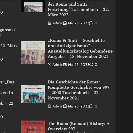
der Roma und Sinti
Forschung“ Taschenbuch – 22.
0
März 2023
Admin
Mai 25, 2023
0
igansm /
:
„Roma & Sinti – Geschichte
 22. März
und Antiziganismus“:
Ausstellungskatalog Gebundene
Ausgabe – 18. November 2021
0
Admin
Mai 25, 2023
0
s: „Das
Die Geschichte der Roma:
Komplette Geschichte von 997
nken in
– 2000 Taschenbuch – 22.
November 2021
h – 22.
Admin
Mai 25, 2023
0
0
The Roma (Romani) History: A
Overview 997