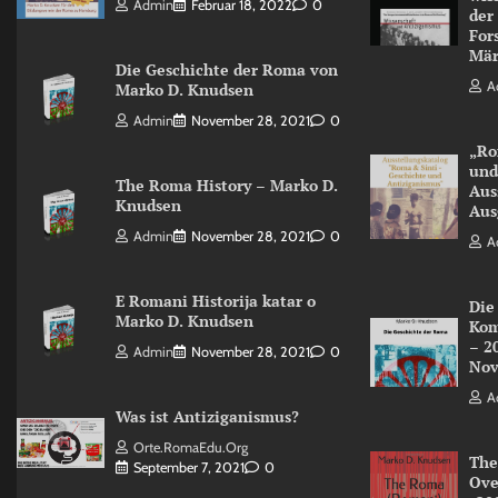
Admin
Februar 18, 2022
0
der
For
Mär
Die Geschichte der Roma von
A
Marko D. Knudsen
Admin
November 28, 2021
0
„Ro
und
The Roma History – Marko D.
Aus
Knudsen
Aus
Admin
November 28, 2021
0
A
E Romani Historija katar o
Die
Marko D. Knudsen
Kom
– 2
Admin
November 28, 2021
0
Nov
A
Was ist Antiziganismus?
Orte.RomaEdu.org
The
September 7, 2021
0
Ove