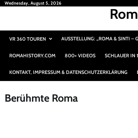
Skip
Wednesday, August 5, 2026
Roma
to
content
AUSSTELLUNG: „ROMA & SINTI –
VR 360 TOUREN
ROMAHISTORY.COM
800+ VIDEOS
SCHLAUER IN
KONTAKT, IMPRESSUM & DATENSCHUTZERKLÄRUNG
Berühmte Roma