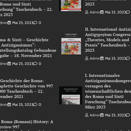
 Roma und Sinti
2023
schung“ Taschenbuch – 22.
Admin
Mai 25, 2023
z 2023
dmin
Mai 25, 2023
0
II. International Antiz
Antigypsyism Congress
ma & Sinti – Geschichte
„Theories, Models and
 Antiziganismus“:
Praxis“ Taschenbuch –
stellungskatalog Gebundene
2023
gabe – 18. November 2021
Admin
Mai 25, 2023
dmin
Mai 25, 2023
0
I. Internationaler
 Geschichte der Roma:
Antiziganismuskongres
plette Geschichte von 997
versagen des
000 Taschenbuch – 22.
wissenschaftlichen de
ember 2021
der Roma und Sinti
Forschung“ Taschenbuc
dmin
Mai 25, 2023
0
März 2023
Admin
Mai 25, 2023
 Roma (Romani) History: A
rview 997