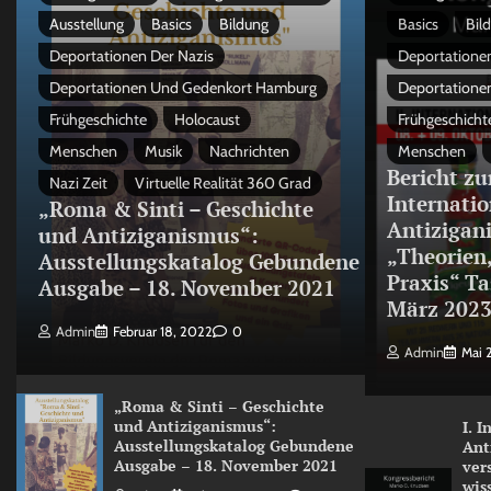
Ausstellung
Basics
Bildung
Basics
Bil
Deportationen Der Nazis
Deportationen
Deportationen Und Gedenkort Hamburg
Deportatione
Frühgeschichte
Holocaust
Frühgeschicht
Menschen
Musik
Nachrichten
Menschen
Bericht zu
Nazi Zeit
Virtuelle Realität 360 Grad
Internati
„Roma & Sinti – Geschichte
Antizigan
und Antiziganismus“:
„Theorien
Ausstellungskatalog Gebundene
Praxis“ Ta
Ausgabe – 18. November 2021
März 202
Admin
Februar 18, 2022
0
Admin
Mai 
„Roma & Sinti – Geschichte
und Antiziganismus“:
I. 
Ausstellungskatalog Gebundene
Ant
Ausgabe – 18. November 2021
ver
wis