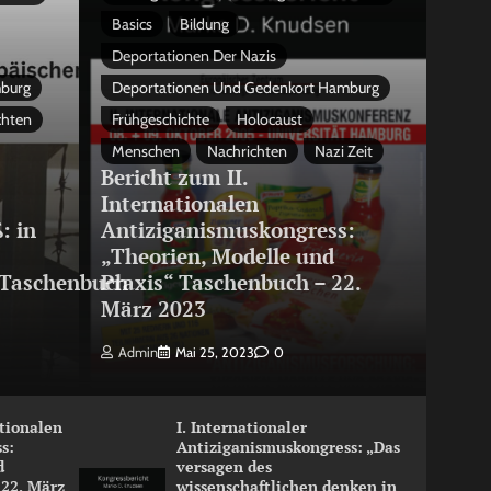
Basics
Bildung
Deportationen Der Nazis
mburg
Deportationen Und Gedenkort Hamburg
chten
Frühgeschichte
Holocaust
Menschen
Nachrichten
Nazi Zeit
Bericht zum II.
Internationalen
: in
Antiziganismuskongress:
„Theorien, Modelle und
Taschenbuch
Praxis“ Taschenbuch – 22.
März 2023
Admin
Mai 25, 2023
0
ationalen
I. Internationaler
s:
Antiziganismuskongress: „Das
d
versagen des
 22. März
wissenschaftlichen denken in