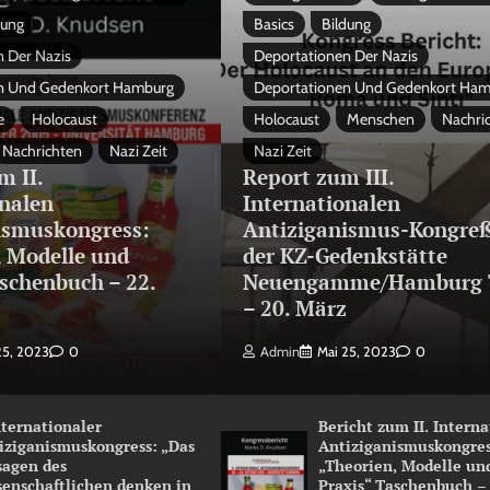
dung
Basics
Bildung
 Der Nazis
Deportationen Der Nazis
n Und Gedenkort Hamburg
Deportationen Und Gedenkort Ha
e
Holocaust
Holocaust
Menschen
Nachri
Nachrichten
Nazi Zeit
Nazi Zeit
m II.
Report zum III.
onalen
Internationalen
ismuskongress:
Antiziganismus-Kongreß
, Modelle und
der KZ-Gedenkstätte
schenbuch – 22.
Neuengamme/Hamburg 
3
– 20. März
25, 2023
0
Admin
Mai 25, 2023
0
Internationaler
Bericht zum II. Intern
iziganismuskongress: „Das
Antiziganismuskongres
sagen des
„Theorien, Modelle un
senschaftlichen denken in
Praxis“ Taschenbuch –