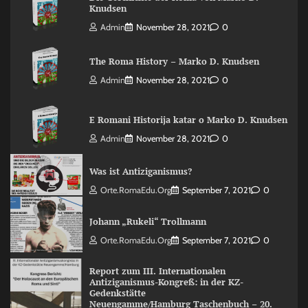
Knudsen
Admin
November 28, 2021
0
The Roma History – Marko D. Knudsen
Admin
November 28, 2021
0
E Romani Historija katar o Marko D. Knudsen
Admin
November 28, 2021
0
Was ist Antiziganismus?
Orte.RomaEdu.org
September 7, 2021
0
Johann „Rukeli“ Trollmann
Orte.RomaEdu.org
September 7, 2021
0
Report zum III. Internationalen
Antiziganismus-Kongreß: in der KZ-
Gedenkstätte
Neuengamme/Hamburg Taschenbuch – 20.