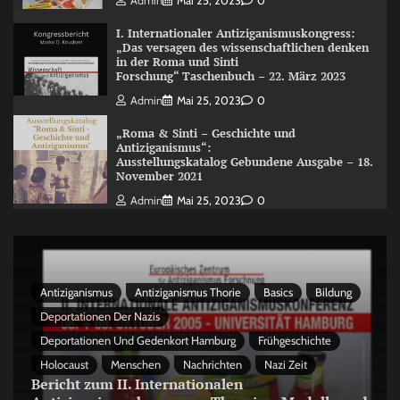
Admin
Mai 25, 2023
0
I. Internationaler Antiziganismuskongress:
„Das versagen des wissenschaftlichen denken
in der Roma und Sinti
Forschung“ Taschenbuch – 22. März 2023
Admin
Mai 25, 2023
0
„Roma & Sinti – Geschichte und
Antiziganismus“:
Ausstellungskatalog Gebundene Ausgabe – 18.
November 2021
Admin
Mai 25, 2023
0
Antiziganismus
Antiziganismus Thorie
Basics
Bildung
Deportationen Der Nazis
Deportationen Und Gedenkort Hamburg
Frühgeschichte
Holocaust
Menschen
Nachrichten
Nazi Zeit
Bericht zum II. Internationalen