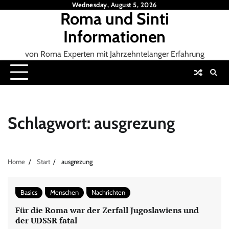
Skip
Wednesday, August 5, 2026
Roma und Sinti
to
content
Informationen
von Roma Experten mit Jahrzehntelanger Erfahrung
Schlagwort:
ausgrezung
Home
Start
ausgrezung
Basics
Menschen
Nachrichten
Für die Roma war der Zerfall Jugoslawiens und
der UDSSR fatal