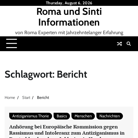
Skip
Thursday, August 6, 2026
Roma und Sinti
to
content
Informationen
von Roma Experten mit Jahrzehntelanger Erfahrung
Schlagwort:
Bericht
Home
Start
Bericht
Antiziganismus Thorie
Basics
Menschen
Nachrichten
Anhörung bei Europäische Kommission gegen
Rassismus und Intoleranz zum Antiziganismus in