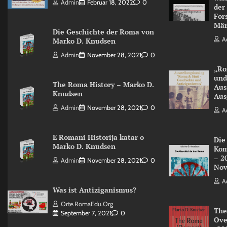
Admin
Februar 18, 2022
0
der
For
Mär
Die Geschichte der Roma von
A
Marko D. Knudsen
Admin
November 28, 2021
0
„Ro
und
The Roma History – Marko D.
Aus
Knudsen
Aus
Admin
November 28, 2021
0
A
E Romani Historija katar o
Die
Marko D. Knudsen
Kom
– 2
Admin
November 28, 2021
0
Nov
A
Was ist Antiziganismus?
Orte.RomaEdu.org
The
September 7, 2021
0
Ove