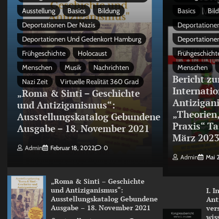
Ausstellung
Basics
Bildung
Basics
Bil
Deportationen Der Nazis
Deportationen
Deportationen Und Gedenkort Hamburg
Deportatione
Frühgeschichte
Holocaust
Frühgeschicht
Menschen
Musik
Nachrichten
Menschen
Bericht zu
Nazi Zeit
Virtuelle Realität 360 Grad
Internati
„Roma & Sinti – Geschichte
Antizigan
und Antiziganismus“:
„Theorien
Ausstellungskatalog Gebundene
Praxis“ Ta
Ausgabe – 18. November 2021
März 202
Admin
Februar 18, 2022
0
Admin
Mai 
„Roma & Sinti – Geschichte
und Antiziganismus“:
I. 
Ausstellungskatalog Gebundene
Ant
Ausgabe – 18. November 2021
ver
wis