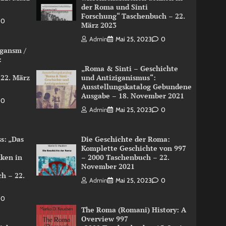
der Roma und Sinti
Forschung“ Taschenbuch – 22.
0
März 2023
Admin
Mai 25, 2023
0
igansm /
:
„Roma & Sinti – Geschichte
 22. März
und Antiziganismus“:
Ausstellungskatalog Gebundene
Ausgabe – 18. November 2021
0
Admin
Mai 25, 2023
0
s: „Das
Die Geschichte der Roma:
Komplette Geschichte von 997
nken in
– 2000 Taschenbuch – 22.
November 2021
h – 22.
Admin
Mai 25, 2023
0
0
The Roma (Romani) History: A
Overview 997