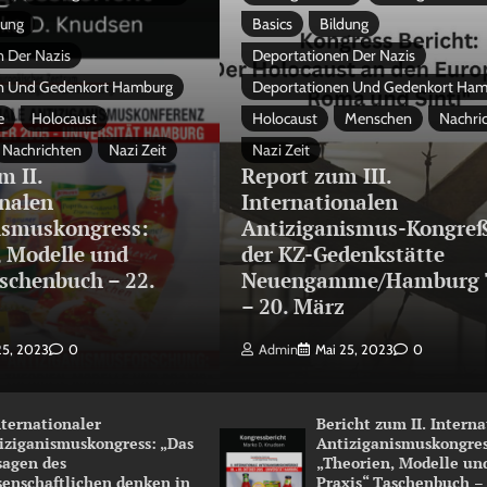
dung
Basics
Bildung
 Der Nazis
Deportationen Der Nazis
n Und Gedenkort Hamburg
Deportationen Und Gedenkort Ha
e
Holocaust
Holocaust
Menschen
Nachri
Nachrichten
Nazi Zeit
Nazi Zeit
m II.
Report zum III.
onalen
Internationalen
ismuskongress:
Antiziganismus-Kongreß
, Modelle und
der KZ-Gedenkstätte
schenbuch – 22.
Neuengamme/Hamburg 
3
– 20. März
25, 2023
0
Admin
Mai 25, 2023
0
Internationaler
Bericht zum II. Intern
iziganismuskongress: „Das
Antiziganismuskongres
sagen des
„Theorien, Modelle un
senschaftlichen denken in
Praxis“ Taschenbuch –