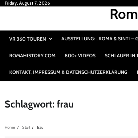
Skip
Friday, August 7, 2026
Roma
to
content
AUSSTELLUNG: „ROMA & SINTI –
VR 360 TOUREN
ROMAHISTORY.COM
800+ VIDEOS
SCHLAUER IN
KONTAKT, IMPRESSUM & DATENSCHUTZERKLÄRUNG
Schlagwort:
frau
Home
Start
frau