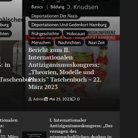
Basics
Bildung
Deportationen Der Nazis
mburg
Deportationen Und Gedenkort Hamburg
chten
Frühgeschichte
Holocaust
Menschen
Nachrichten
Nazi Zeit
Bericht zum II.
Internationalen
: in
Antiziganismuskongress:
„Theorien, Modelle und
Taschenbuch
Praxis“ Taschenbuch – 22.
März 2023
Admin
Mai 25, 2023
0
ationalen
I. Internationaler
s:
Antiziganismuskongress: „Das
d
versagen des
 22. März
wissenschaftlichen denken in