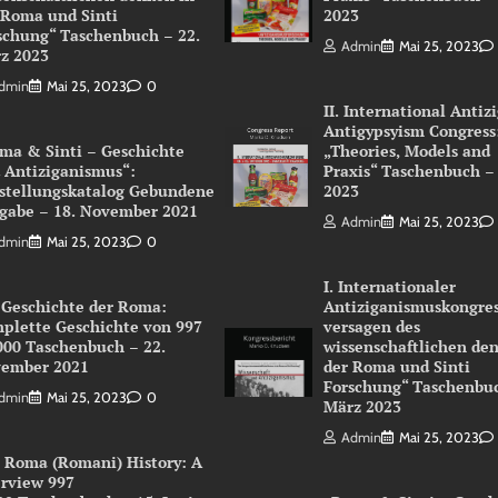
 Roma und Sinti
2023
schung“ Taschenbuch – 22.
Admin
Mai 25, 2023
z 2023
dmin
Mai 25, 2023
0
II. International Antiz
Antigypsyism Congress
ma & Sinti – Geschichte
„Theories, Models and
 Antiziganismus“:
Praxis“ Taschenbuch –
stellungskatalog Gebundene
2023
gabe – 18. November 2021
Admin
Mai 25, 2023
dmin
Mai 25, 2023
0
I. Internationaler
 Geschichte der Roma:
Antiziganismuskongres
plette Geschichte von 997
versagen des
000 Taschenbuch – 22.
wissenschaftlichen de
ember 2021
der Roma und Sinti
Forschung“ Taschenbuc
dmin
Mai 25, 2023
0
März 2023
Admin
Mai 25, 2023
 Roma (Romani) History: A
rview 997