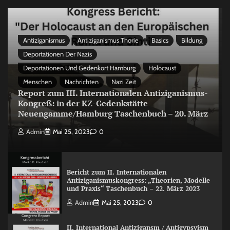
Antiziganismus
Antiziganismus Thorie
Basics
Bildung
Deportationen Der Nazis
Deportationen Und Gedenkort Hamburg
Holocaust
Menschen
Nachrichten
Nazi Zeit
Report zum III. Internationalen Antiziganismus-
Kongreß: in der KZ-Gedenkstätte
Neuengamme/Hamburg Taschenbuch – 20. März
Admin
Mai 25, 2023
0
Bericht zum II. Internationalen
Antiziganismuskongress: „Theorien, Modelle
und Praxis“ Taschenbuch – 22. März 2023
Admin
Mai 25, 2023
0
II. International Antizigansm / Antigypsyism