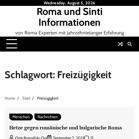
Skip
Wednesday, August 5, 2026
Roma und Sinti
to
content
Informationen
von Roma Experten mit Jahrzehntelanger Erfahrung
Schlagwort:
Freizügigkeit
Home
Start
Freizügigkeit
Menschen
Nachrichten
Hetze gegen rumänische und bulgarische Roma
0
Orte.RomaEdu.org
September 7, 2021