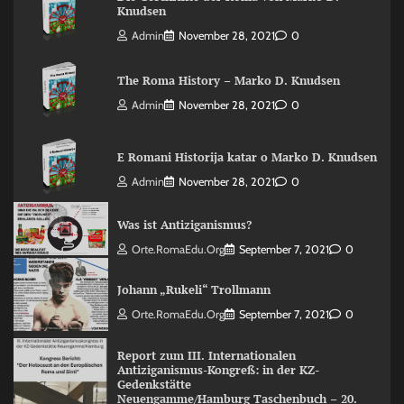
Knudsen
Admin
November 28, 2021
0
The Roma History – Marko D. Knudsen
Admin
November 28, 2021
0
E Romani Historija katar o Marko D. Knudsen
Admin
November 28, 2021
0
Was ist Antiziganismus?
Orte.RomaEdu.org
September 7, 2021
0
Johann „Rukeli“ Trollmann
Orte.RomaEdu.org
September 7, 2021
0
Report zum III. Internationalen
Antiziganismus-Kongreß: in der KZ-
Gedenkstätte
Neuengamme/Hamburg Taschenbuch – 20.