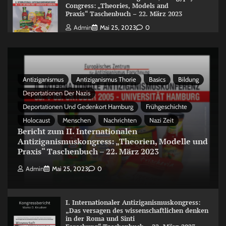
Congress: „Theories, Models and
Praxis“ Taschenbuch – 22. März 2023
Admin
Mai 25, 2023
0
Antiziganismus
Antiziganismus Thorie
Basics
Bildung
Deportationen Der Nazis
Deportationen Und Gedenkort Hamburg
Frühgeschichte
Holocaust
Menschen
Nachrichten
Nazi Zeit
Bericht zum II. Internationalen
Antiziganismuskongress: „Theorien, Modelle und
Praxis“ Taschenbuch – 22. März 2023
Admin
Mai 25, 2023
0
I. Internationaler Antiziganismuskongress:
„Das versagen des wissenschaftlichen denken
in der Roma und Sinti