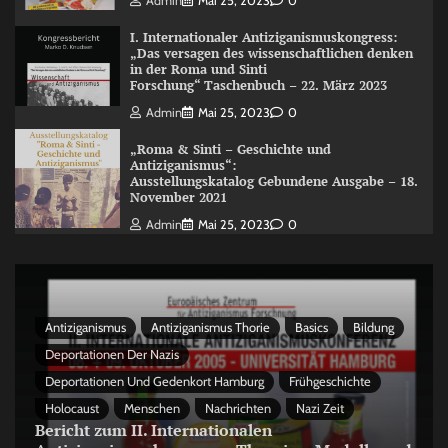
Admin
Mai 25, 2023
0
I. Internationaler Antiziganismuskongress:
„Das versagen des wissenschaftlichen denken
in der Roma und Sinti
Forschung“ Taschenbuch – 22. März 2023
Admin
Mai 25, 2023
0
„Roma & Sinti – Geschichte und
Antiziganismus“:
Ausstellungskatalog Gebundene Ausgabe – 18.
November 2021
Admin
Mai 25, 2023
0
Antiziganismus
Antiziganismus Thorie
Basics
Bildung
Deportationen Der Nazis
Deportationen Und Gedenkort Hamburg
Frühgeschichte
Holocaust
Menschen
Nachrichten
Nazi Zeit
Bericht zum II. Internationalen