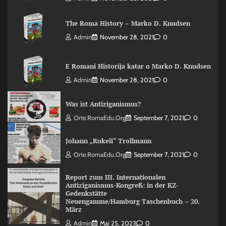
The Roma History – Marko D. Knudsen
Admin
November 28, 2021
0
E Romani Historija katar o Marko D. Knudsen
Admin
November 28, 2021
0
Was ist Antiziganismus?
Orte.RomaEdu.org
September 7, 2021
0
Johann „Rukeli“ Trollmann
Orte.RomaEdu.org
September 7, 2021
0
Report zum III. Internationalen
Antiziganismus-Kongreß: in der KZ-
Gedenkstätte
Neuengamme/Hamburg Taschenbuch – 20.
März
Admin
Mai 25, 2023
0