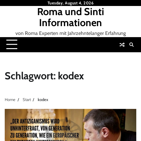
Skip
Tuesday, August 4, 2026
Roma und Sinti
to
content
Informationen
von Roma Experten mit Jahrzehntelanger Erfahrung
Schlagwort:
kodex
Home
Start
kodex