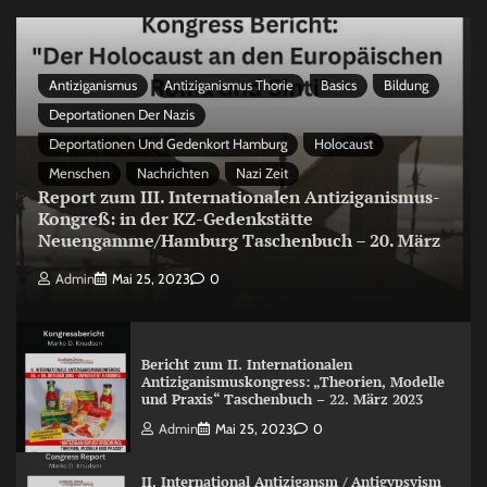
Antiziganismus
Antiziganismus Thorie
Basics
Bildung
Deportationen Der Nazis
Deportationen Und Gedenkort Hamburg
Holocaust
Menschen
Nachrichten
Nazi Zeit
Report zum III. Internationalen Antiziganismus-
Kongreß: in der KZ-Gedenkstätte
Neuengamme/Hamburg Taschenbuch – 20. März
Admin
Mai 25, 2023
0
Bericht zum II. Internationalen
Antiziganismuskongress: „Theorien, Modelle
und Praxis“ Taschenbuch – 22. März 2023
Admin
Mai 25, 2023
0
II. International Antizigansm / Antigypsyism