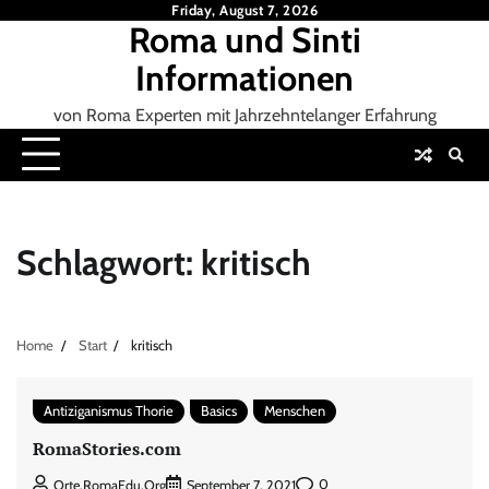
Skip
Friday, August 7, 2026
Roma und Sinti
to
content
Informationen
von Roma Experten mit Jahrzehntelanger Erfahrung
Schlagwort:
kritisch
Home
Start
kritisch
Antiziganismus Thorie
Basics
Menschen
RomaStories.com
0
Orte.RomaEdu.org
September 7, 2021