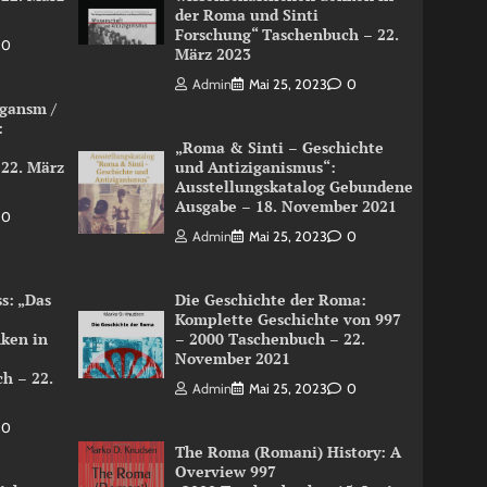
der Roma und Sinti
Forschung“ Taschenbuch – 22.
0
März 2023
Admin
Mai 25, 2023
0
igansm /
:
„Roma & Sinti – Geschichte
 22. März
und Antiziganismus“:
Ausstellungskatalog Gebundene
Ausgabe – 18. November 2021
0
Admin
Mai 25, 2023
0
s: „Das
Die Geschichte der Roma:
Komplette Geschichte von 997
nken in
– 2000 Taschenbuch – 22.
November 2021
h – 22.
Admin
Mai 25, 2023
0
0
The Roma (Romani) History: A
Overview 997