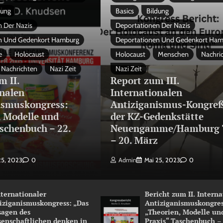
dung
Basics
Bildung
 Der Nazis
Deportationen Der Nazis
n Und Gedenkort Hamburg
Deportationen Und Gedenkort Ha
e
Holocaust
Holocaust
Menschen
Nachri
Nachrichten
Nazi Zeit
Nazi Zeit
m II.
Report zum III.
onalen
Internationalen
ismuskongress:
Antiziganismus-Kongreß
, Modelle und
der KZ-Gedenkstätte
schenbuch – 22.
Neuengamme/Hamburg 
3
– 20. März
25, 2023
0
Admin
Mai 25, 2023
0
Internationaler
Bericht zum II. Intern
iziganismuskongress: „Das
Antiziganismuskongres
sagen des
„Theorien, Modelle un
senschaftlichen denken in
Praxis“ Taschenbuch –