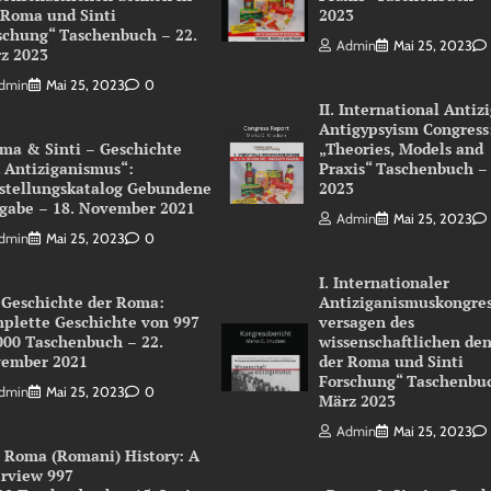
 Roma und Sinti
2023
schung“ Taschenbuch – 22.
Admin
Mai 25, 2023
z 2023
dmin
Mai 25, 2023
0
II. International Antiz
Antigypsyism Congress
ma & Sinti – Geschichte
„Theories, Models and
 Antiziganismus“:
Praxis“ Taschenbuch –
stellungskatalog Gebundene
2023
gabe – 18. November 2021
Admin
Mai 25, 2023
dmin
Mai 25, 2023
0
I. Internationaler
 Geschichte der Roma:
Antiziganismuskongres
plette Geschichte von 997
versagen des
000 Taschenbuch – 22.
wissenschaftlichen de
ember 2021
der Roma und Sinti
Forschung“ Taschenbuc
dmin
Mai 25, 2023
0
März 2023
Admin
Mai 25, 2023
 Roma (Romani) History: A
rview 997