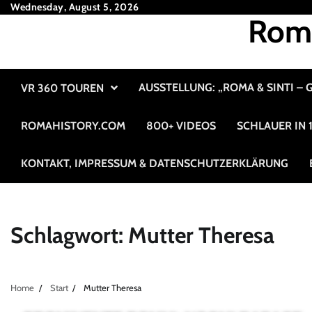
Skip
Wednesday, August 5, 2026
Roma
to
content
AUSSTELLUNG: „ROMA & SINTI –
VR 360 TOUREN
ROMAHISTORY.COM
800+ VIDEOS
SCHLAUER IN
KONTAKT, IMPRESSUM & DATENSCHUTZERKLÄRUNG
Schlagwort:
Mutter Theresa
Home
Start
Mutter Theresa