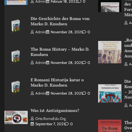
Admin
Februar 18, 2022
0
der
For
Mär
Die Geschichte der Roma von
A
Marko D. Knudsen
Admin
November 28, 2021
0
„Ro
und
The Roma History – Marko D.
Aus
Knudsen
Aus
Admin
November 28, 2021
0
A
E Romani Historija katar o
Die
Marko D. Knudsen
Kom
– 2
Admin
November 28, 2021
0
Nov
A
Was ist Antiziganismus?
Orte.RomaEdu.org
The
September 7, 2021
0
Ove