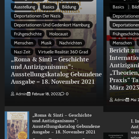
Ausstellung
Basics
Bildung
Basics
Bil
Deportationen Der Nazis
Deportationen
Deportationen Und Gedenkort Hamburg
Deportatione
Frühgeschichte
Holocaust
Frühgeschicht
Menschen
Musik
Nachrichten
Menschen
Bericht zu
Nazi Zeit
Virtuelle Realität 360 Grad
Internati
„Roma & Sinti – Geschichte
Antizigan
und Antiziganismus“:
„Theorien
Ausstellungskatalog Gebundene
Praxis“ Ta
Ausgabe – 18. November 2021
März 202
Admin
Februar 18, 2022
0
Admin
Mai 
„Roma & Sinti – Geschichte
und Antiziganismus“:
I. 
Ausstellungskatalog Gebundene
Ant
Ausgabe – 18. November 2021
ver
wis