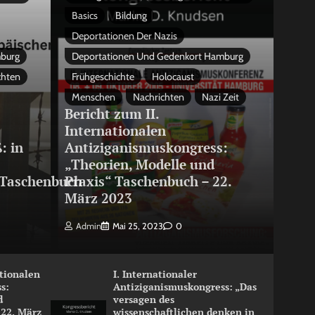
Basics
Bildung
Deportationen Der Nazis
mburg
Deportationen Und Gedenkort Hamburg
chten
Frühgeschichte
Holocaust
Menschen
Nachrichten
Nazi Zeit
Bericht zum II.
Internationalen
: in
Antiziganismuskongress:
„Theorien, Modelle und
Taschenbuch
Praxis“ Taschenbuch – 22.
März 2023
Admin
Mai 25, 2023
0
ationalen
I. Internationaler
s:
Antiziganismuskongress: „Das
d
versagen des
 22. März
wissenschaftlichen denken in