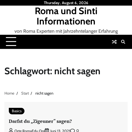
Skip
Thursday, August 6, 2026
Roma und Sinti
to
content
Informationen
von Roma Experten mit Jahrzehntelanger Erfahrung
Schlagwort:
nicht sagen
Home
Start
nicht sagen
Basics
Darfst du „Zigeuner“ sagen?
0
Orte.RomaEdu.org
Juni 13, 2021