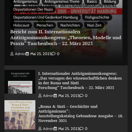
Antiziganismus
Antiziganismus Thorie
Basics
Bildung
Deportationen Der Nazis
Deportationen Und Gedenkort Hamburg
Frühgeschichte
Holocaust
Menschen
Nachrichten
Nazi Zeit
Bericht zum II. Internationalen
Antiziganismuskongress: „Theorien, Modelle und
Praxis“ Taschenbuch – 22. März 2023
Admin
Mai 25, 2023
0
I. Internationaler Antiziganismuskongress:
„Das versagen des wissenschaftlichen denken
in der Roma und Sinti
Forschung“ Taschenbuch – 22. März 2023
Admin
Mai 25, 2023
0
„Roma & Sinti – Geschichte und
Antiziganismus“:
Ausstellungskatalog Gebundene Ausgabe – 18.
November 2021
Admin
Mai 25, 2023
0