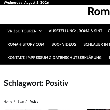
Skip
Wednesday, August 5, 2026
Roma
to
content
AUSSTELLUNG: „ROMA & SINTI –
VR 360 TOUREN
ROMAHISTORY.COM
800+ VIDEOS
SCHLAUER IN
KONTAKT, IMPRESSUM & DATENSCHUTZERKLÄRUNG
Schlagwort:
Positiv
Home
Start
Positiv