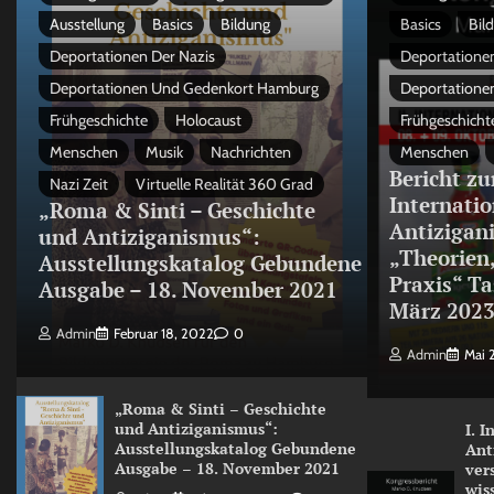
Ausstellung
Basics
Bildung
Basics
Bil
Deportationen Der Nazis
Deportationen
Deportationen Und Gedenkort Hamburg
Deportatione
Frühgeschichte
Holocaust
Frühgeschicht
Menschen
Musik
Nachrichten
Menschen
Bericht zu
Nazi Zeit
Virtuelle Realität 360 Grad
Internati
„Roma & Sinti – Geschichte
Antizigan
und Antiziganismus“:
„Theorien
Ausstellungskatalog Gebundene
Praxis“ Ta
Ausgabe – 18. November 2021
März 202
Admin
Februar 18, 2022
0
Admin
Mai 
„Roma & Sinti – Geschichte
und Antiziganismus“:
I. 
Ausstellungskatalog Gebundene
Ant
Ausgabe – 18. November 2021
ver
wis