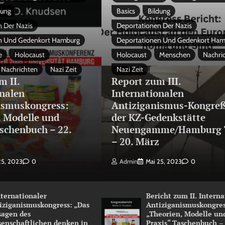
dung
Basics
Bildung
 Der Nazis
Deportationen Der Nazis
n Und Gedenkort Hamburg
Deportationen Und Gedenkort Ha
e
Holocaust
Holocaust
Menschen
Nachri
Nachrichten
Nazi Zeit
Nazi Zeit
m II.
Report zum III.
onalen
Internationalen
ismuskongress:
Antiziganismus-Kongreß
, Modelle und
der KZ-Gedenkstätte
schenbuch – 22.
Neuengamme/Hamburg 
3
– 20. März
25, 2023
0
Admin
Mai 25, 2023
0
Internationaler
Bericht zum II. Intern
iziganismuskongress: „Das
Antiziganismuskongres
sagen des
„Theorien, Modelle un
senschaftlichen denken in
Praxis“ Taschenbuch –