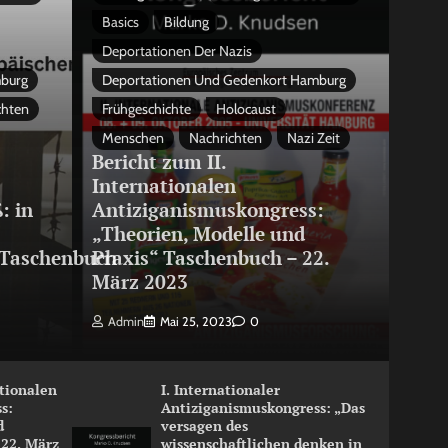
Basics
Bildung
Deportationen Der Nazis
mburg
Deportationen Und Gedenkort Hamburg
chten
Frühgeschichte
Holocaust
Menschen
Nachrichten
Nazi Zeit
Bericht zum II.
Internationalen
: in
Antiziganismuskongress:
„Theorien, Modelle und
Taschenbuch
Praxis“ Taschenbuch – 22.
März 2023
Admin
Mai 25, 2023
0
ationalen
I. Internationaler
s:
Antiziganismuskongress: „Das
d
versagen des
 22. März
wissenschaftlichen denken in