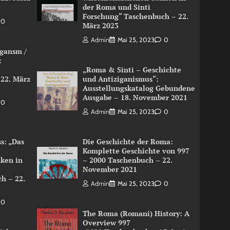
der Roma und Sinti
Forschung“ Taschenbuch – 22.
0
März 2023
Admin
Mai 25, 2023
0
igansm /
:
„Roma & Sinti – Geschichte
 22. März
und Antiziganismus“:
Ausstellungskatalog Gebundene
Ausgabe – 18. November 2021
0
Admin
Mai 25, 2023
0
s: „Das
Die Geschichte der Roma:
Komplette Geschichte von 997
nken in
– 2000 Taschenbuch – 22.
November 2021
h – 22.
Admin
Mai 25, 2023
0
0
The Roma (Romani) History: A
Overview 997