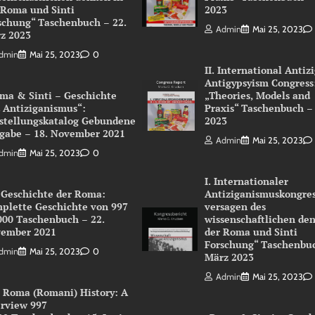
 Roma und Sinti
2023
schung“ Taschenbuch – 22.
Admin
Mai 25, 2023
z 2023
dmin
Mai 25, 2023
0
II. International Antiz
Antigypsyism Congress
ma & Sinti – Geschichte
„Theories, Models and
 Antiziganismus“:
Praxis“ Taschenbuch –
stellungskatalog Gebundene
2023
gabe – 18. November 2021
Admin
Mai 25, 2023
dmin
Mai 25, 2023
0
I. Internationaler
 Geschichte der Roma:
Antiziganismuskongres
plette Geschichte von 997
versagen des
000 Taschenbuch – 22.
wissenschaftlichen de
ember 2021
der Roma und Sinti
Forschung“ Taschenbuc
dmin
Mai 25, 2023
0
März 2023
Admin
Mai 25, 2023
 Roma (Romani) History: A
rview 997