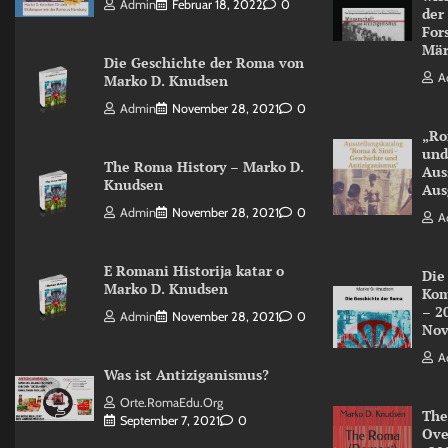
Admin
Februar 18, 2022
0
der
For
Mär
Die Geschichte der Roma von
A
Marko D. Knudsen
Admin
November 28, 2021
0
„Ro
und
The Roma History – Marko D.
Aus
Knudsen
Aus
Admin
November 28, 2021
0
A
E Romani Historija katar o
Die
Marko D. Knudsen
Kom
– 2
Admin
November 28, 2021
0
Nov
A
Was ist Antiziganismus?
Orte.RomaEdu.org
The
September 7, 2021
0
Ove