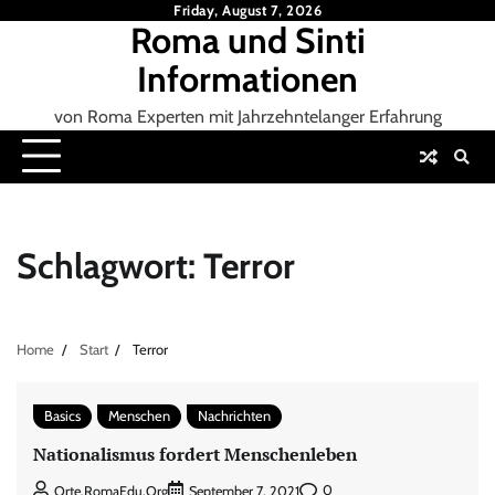
Skip
Friday, August 7, 2026
Roma und Sinti
to
content
Informationen
von Roma Experten mit Jahrzehntelanger Erfahrung
Schlagwort:
Terror
Home
Start
Terror
Basics
Menschen
Nachrichten
Nationalismus fordert Menschenleben
0
Orte.RomaEdu.org
September 7, 2021