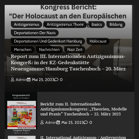
Antiziganismus
Antiziganismus Thorie
Basics
Bildung
Deportationen Der Nazis
Deportationen Und Gedenkort Hamburg
Holocaust
Menschen
Nachrichten
Nazi Zeit
Report zum III. Internationalen Antiziganismus-
Kongreß: in der KZ-Gedenkstätte
Neuengamme/Hamburg Taschenbuch – 20. März
Admin
Mai 25, 2023
0
Bericht zum II. Internationalen
Antiziganismuskongress: „Theorien, Modelle
und Praxis“ Taschenbuch – 22. März 2023
Admin
Mai 25, 2023
0
II. International Antizigansm / Antigypsyism