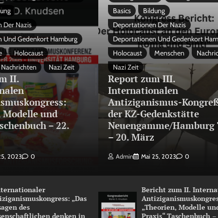
dung
Basics
Bildung
 Der Nazis
Deportationen Der Nazis
n Und Gedenkort Hamburg
Deportationen Und Gedenkort Ha
e
Holocaust
Holocaust
Menschen
Nachri
Nachrichten
Nazi Zeit
Nazi Zeit
m II.
Report zum III.
onalen
Internationalen
ismuskongress:
Antiziganismus-Kongreß
, Modelle und
der KZ-Gedenkstätte
schenbuch – 22.
Neuengamme/Hamburg 
3
– 20. März
25, 2023
0
Admin
Mai 25, 2023
0
Internationaler
Bericht zum II. Intern
iziganismuskongress: „Das
Antiziganismuskongres
sagen des
„Theorien, Modelle un
senschaftlichen denken in
Praxis“ Taschenbuch –