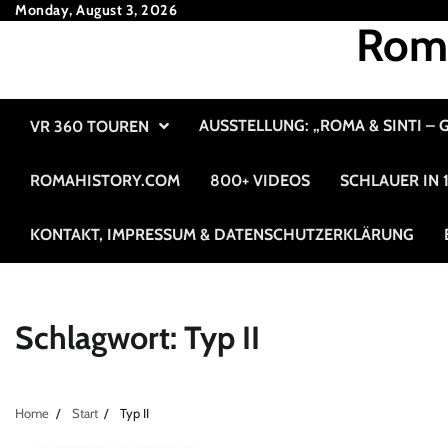
Skip
Monday, August 3, 2026
Roma
to
content
AUSSTELLUNG: „ROMA & SINTI –
VR 360 TOUREN
ROMAHISTORY.COM
800+ VIDEOS
SCHLAUER IN
KONTAKT, IMPRESSUM & DATENSCHUTZERKLÄRUNG
Schlagwort:
Typ II
Home
Start
Typ II