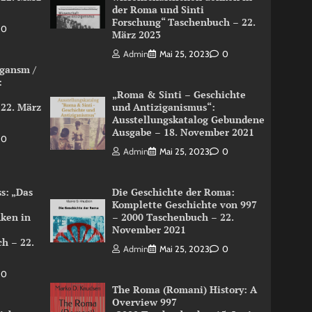
der Roma und Sinti
Forschung“ Taschenbuch – 22.
0
März 2023
Admin
Mai 25, 2023
0
igansm /
:
„Roma & Sinti – Geschichte
 22. März
und Antiziganismus“:
Ausstellungskatalog Gebundene
Ausgabe – 18. November 2021
0
Admin
Mai 25, 2023
0
s: „Das
Die Geschichte der Roma:
Komplette Geschichte von 997
nken in
– 2000 Taschenbuch – 22.
November 2021
h – 22.
Admin
Mai 25, 2023
0
0
The Roma (Romani) History: A
Overview 997