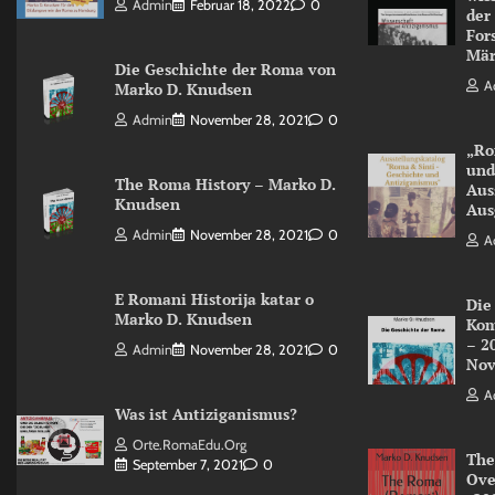
Admin
Februar 18, 2022
0
der
For
Mär
Die Geschichte der Roma von
A
Marko D. Knudsen
Admin
November 28, 2021
0
„Ro
und
The Roma History – Marko D.
Aus
Knudsen
Aus
Admin
November 28, 2021
0
A
E Romani Historija katar o
Die
Marko D. Knudsen
Kom
– 2
Admin
November 28, 2021
0
Nov
A
Was ist Antiziganismus?
Orte.RomaEdu.org
The
September 7, 2021
0
Ove