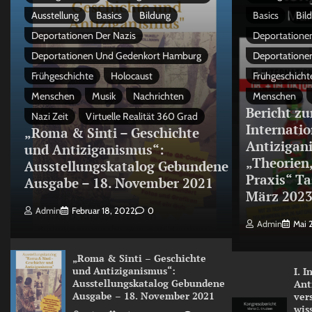
Ausstellung
Basics
Bildung
Basics
Bil
Deportationen Der Nazis
Deportationen
Deportationen Und Gedenkort Hamburg
Deportatione
Frühgeschichte
Holocaust
Frühgeschicht
Menschen
Musik
Nachrichten
Menschen
Bericht zu
Nazi Zeit
Virtuelle Realität 360 Grad
Internati
„Roma & Sinti – Geschichte
Antizigan
und Antiziganismus“:
„Theorien
Ausstellungskatalog Gebundene
Praxis“ Ta
Ausgabe – 18. November 2021
März 202
Admin
Februar 18, 2022
0
Admin
Mai 
„Roma & Sinti – Geschichte
und Antiziganismus“:
I. 
Ausstellungskatalog Gebundene
Ant
Ausgabe – 18. November 2021
ver
wis