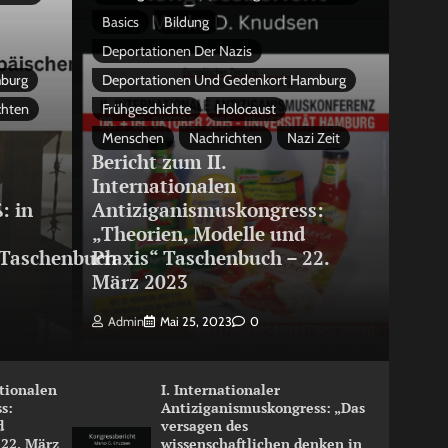
Basics
Bildung
Deportationen Der Nazis
mburg
Deportationen Und Gedenkort Hamburg
chten
Frühgeschichte
Holocaust
Menschen
Nachrichten
Nazi Zeit
Bericht zum II.
Internationalen
: in
Antiziganismuskongress:
„Theorien, Modelle und
Taschenbuch
Praxis“ Taschenbuch – 22.
März 2023
Admin
Mai 25, 2023
0
ationalen
I. Internationaler
s:
Antiziganismuskongress: „Das
d
versagen des
 22. März
wissenschaftlichen denken in