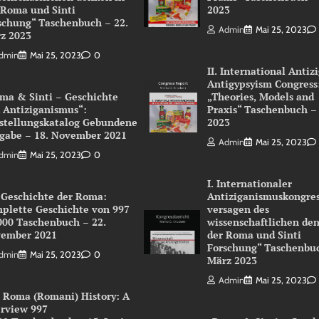
 Roma und Sinti
2023
schung“ Taschenbuch – 22.
Admin
Mai 25, 2023
z 2023
dmin
Mai 25, 2023
0
II. International Antiz
Antigypsyism Congress
ma & Sinti – Geschichte
„Theories, Models and
 Antiziganismus“:
Praxis“ Taschenbuch –
stellungskatalog Gebundene
2023
gabe – 18. November 2021
Admin
Mai 25, 2023
dmin
Mai 25, 2023
0
I. Internationaler
 Geschichte der Roma:
Antiziganismuskongres
plette Geschichte von 997
versagen des
000 Taschenbuch – 22.
wissenschaftlichen de
ember 2021
der Roma und Sinti
Forschung“ Taschenbuc
dmin
Mai 25, 2023
0
März 2023
Admin
Mai 25, 2023
 Roma (Romani) History: A
rview 997