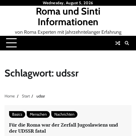
Skip
Wednesday, August 5, 2026
Roma und Sinti
to
content
Informationen
von Roma Experten mit Jahrzehntelanger Erfahrung
Schlagwort:
udssr
Home
Start
udssr
Basics
Menschen
Nachrichten
Für die Roma war der Zerfall Jugoslawiens und
der UDSSR fatal