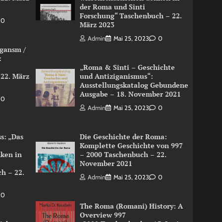
der Roma und Sinti
Forschung“ Taschenbuch – 22.
0
März 2023
Admin
Mai 25, 2023
0
igansm /
:
„Roma & Sinti – Geschichte
 22. März
und Antiziganismus“:
Ausstellungskatalog Gebundene
Ausgabe – 18. November 2021
0
Admin
Mai 25, 2023
0
s: „Das
Die Geschichte der Roma:
Komplette Geschichte von 997
nken in
– 2000 Taschenbuch – 22.
November 2021
h – 22.
Admin
Mai 25, 2023
0
0
The Roma (Romani) History: A
Overview 997