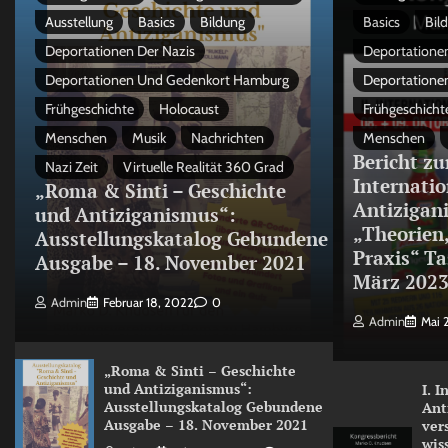
Ausstellung
Basics
Bildung
Basics
Bil
Deportationen Der Nazis
Deportationen
Deportationen Und Gedenkort Hamburg
Deportatione
Frühgeschichte
Holocaust
Frühgeschicht
Menschen
Musik
Nachrichten
Menschen
Bericht zu
Nazi Zeit
Virtuelle Realität 360 Grad
Internati
„Roma & Sinti – Geschichte
Antizigan
und Antiziganismus“:
„Theorien
Ausstellungskatalog Gebundene
Praxis“ Ta
Ausgabe – 18. November 2021
März 202
Admin
Februar 18, 2022
0
Admin
Mai 
„Roma & Sinti – Geschichte
und Antiziganismus“:
I. 
Ausstellungskatalog Gebundene
Ant
Ausgabe – 18. November 2021
ver
wis