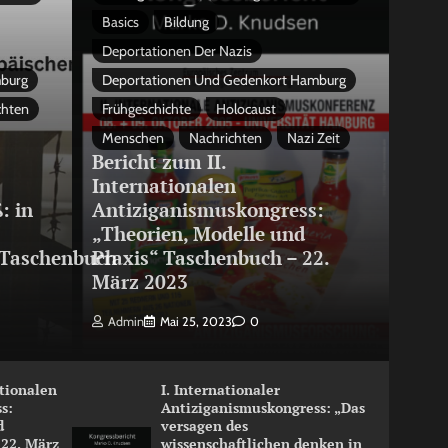
Basics
Bildung
Deportationen Der Nazis
mburg
Deportationen Und Gedenkort Hamburg
chten
Frühgeschichte
Holocaust
Menschen
Nachrichten
Nazi Zeit
Bericht zum II.
Internationalen
: in
Antiziganismuskongress:
„Theorien, Modelle und
Taschenbuch
Praxis“ Taschenbuch – 22.
März 2023
Admin
Mai 25, 2023
0
ationalen
I. Internationaler
s:
Antiziganismuskongress: „Das
d
versagen des
 22. März
wissenschaftlichen denken in