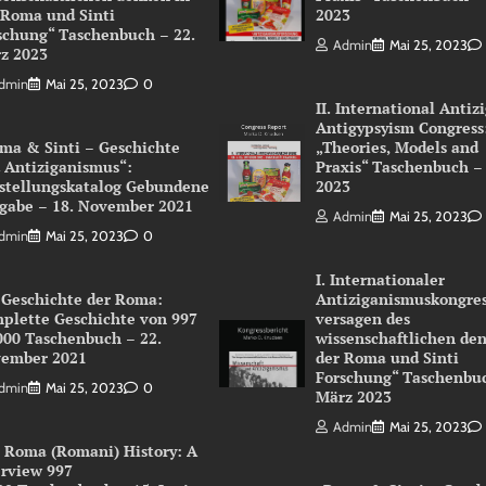
 Roma und Sinti
2023
schung“ Taschenbuch – 22.
Admin
Mai 25, 2023
z 2023
dmin
Mai 25, 2023
0
II. International Antiz
Antigypsyism Congress
ma & Sinti – Geschichte
„Theories, Models and
 Antiziganismus“:
Praxis“ Taschenbuch –
stellungskatalog Gebundene
2023
gabe – 18. November 2021
Admin
Mai 25, 2023
dmin
Mai 25, 2023
0
I. Internationaler
 Geschichte der Roma:
Antiziganismuskongres
plette Geschichte von 997
versagen des
000 Taschenbuch – 22.
wissenschaftlichen de
ember 2021
der Roma und Sinti
Forschung“ Taschenbuc
dmin
Mai 25, 2023
0
März 2023
Admin
Mai 25, 2023
 Roma (Romani) History: A
rview 997