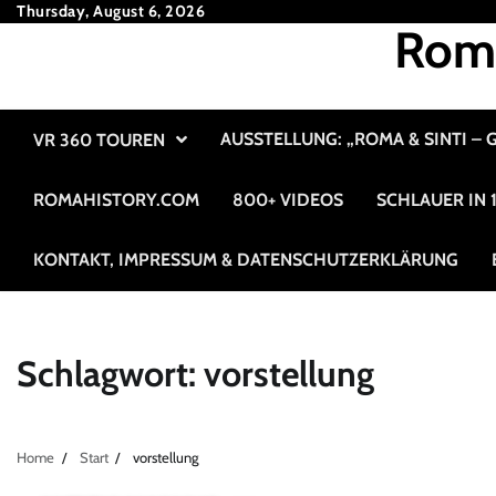
Skip
Thursday, August 6, 2026
Roma
to
content
AUSSTELLUNG: „ROMA & SINTI –
VR 360 TOUREN
ROMAHISTORY.COM
800+ VIDEOS
SCHLAUER IN
KONTAKT, IMPRESSUM & DATENSCHUTZERKLÄRUNG
Schlagwort:
vorstellung
Home
Start
vorstellung