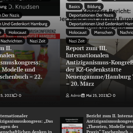
dung
Basics
Bildung
 Der Nazis
Deportationen Der Nazis
n Und Gedenkort Hamburg
Deportationen Und Gedenkort Ha
e
Holocaust
Holocaust
Menschen
Nachri
Nachrichten
Nazi Zeit
Nazi Zeit
m II.
Report zum III.
onalen
Internationalen
ismuskongress:
Antiziganismus-Kongreß
, Modelle und
der KZ-Gedenkstätte
schenbuch – 22.
Neuengamme/Hamburg 
3
– 20. März
25, 2023
0
Admin
Mai 25, 2023
0
Internationaler
Bericht zum II. Intern
iziganismuskongress: „Das
Antiziganismuskongres
sagen des
„Theorien, Modelle un
senschaftlichen denken in
Praxis“ Taschenbuch –