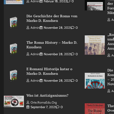
Admin
Februar 18, 2022
0
der
For
Mär
Die Geschichte der Roma von
A
Marko D. Knudsen
Admin
November 28, 2021
0
„Ro
und
The Roma History – Marko D.
Aus
Knudsen
Aus
Admin
November 28, 2021
0
A
E Romani Historija katar o
Die
Marko D. Knudsen
Kom
– 2
Admin
November 28, 2021
0
Nov
A
Was ist Antiziganismus?
Orte.RomaEdu.org
The
September 7, 2021
0
Ove