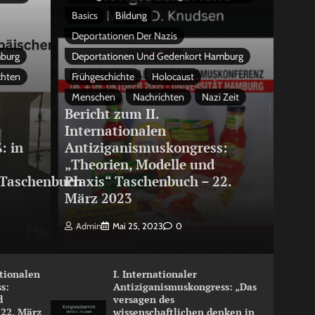
Basics
Bildung
Deportationen Der Nazis
mburg
Deportationen Und Gedenkort Hamburg
chten
Frühgeschichte
Holocaust
Menschen
Nachrichten
Nazi Zeit
Bericht zum II.
Internationalen
: in
Antiziganismuskongress:
„Theorien, Modelle und
Taschenbuch
Praxis“ Taschenbuch – 22.
März 2023
Admin
Mai 25, 2023
0
ationalen
I. Internationaler
s:
Antiziganismuskongress: „Das
d
versagen des
 22. März
wissenschaftlichen denken in