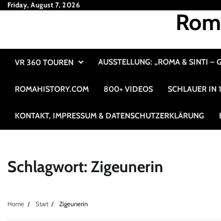
Skip
Friday, August 7, 2026
Roma
to
content
AUSSTELLUNG: „ROMA & SINTI –
VR 360 TOUREN
ROMAHISTORY.COM
800+ VIDEOS
SCHLAUER IN
KONTAKT, IMPRESSUM & DATENSCHUTZERKLÄRUNG
Schlagwort:
Zigeunerin
Home
Start
Zigeunerin