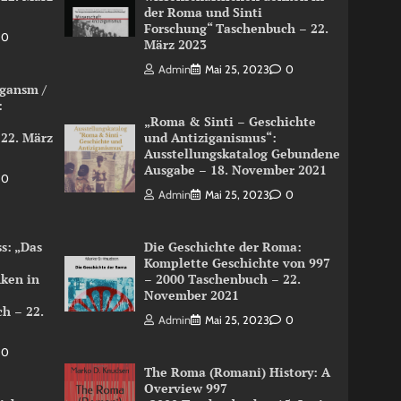
der Roma und Sinti
Forschung“ Taschenbuch – 22.
0
März 2023
Admin
Mai 25, 2023
0
igansm /
:
„Roma & Sinti – Geschichte
 22. März
und Antiziganismus“:
Ausstellungskatalog Gebundene
Ausgabe – 18. November 2021
0
Admin
Mai 25, 2023
0
s: „Das
Die Geschichte der Roma:
Komplette Geschichte von 997
nken in
– 2000 Taschenbuch – 22.
November 2021
h – 22.
Admin
Mai 25, 2023
0
0
The Roma (Romani) History: A
Overview 997