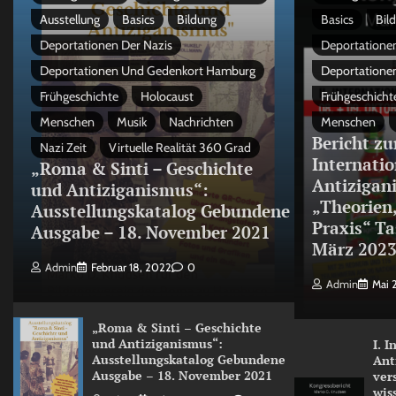
Ausstellung
Basics
Bildung
Basics
Bil
Deportationen Der Nazis
Deportationen
Deportationen Und Gedenkort Hamburg
Deportatione
Frühgeschichte
Holocaust
Frühgeschicht
Menschen
Musik
Nachrichten
Menschen
Bericht zu
Nazi Zeit
Virtuelle Realität 360 Grad
Internati
„Roma & Sinti – Geschichte
Antizigan
und Antiziganismus“:
„Theorien
Ausstellungskatalog Gebundene
Praxis“ Ta
Ausgabe – 18. November 2021
März 202
Admin
Februar 18, 2022
0
Admin
Mai 
„Roma & Sinti – Geschichte
und Antiziganismus“:
I. 
Ausstellungskatalog Gebundene
Ant
Ausgabe – 18. November 2021
ver
wis