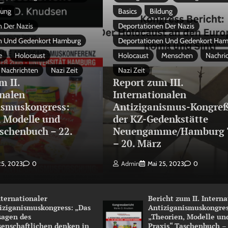
dung
Basics
Bildung
 Der Nazis
Deportationen Der Nazis
n Und Gedenkort Hamburg
Deportationen Und Gedenkort Ha
e
Holocaust
Holocaust
Menschen
Nachri
Nachrichten
Nazi Zeit
Nazi Zeit
m II.
Report zum III.
onalen
Internationalen
ismuskongress:
Antiziganismus-Kongreß
, Modelle und
der KZ-Gedenkstätte
schenbuch – 22.
Neuengamme/Hamburg 
3
– 20. März
25, 2023
0
Admin
Mai 25, 2023
0
Internationaler
Bericht zum II. Intern
iziganismuskongress: „Das
Antiziganismuskongres
sagen des
„Theorien, Modelle un
senschaftlichen denken in
Praxis“ Taschenbuch –