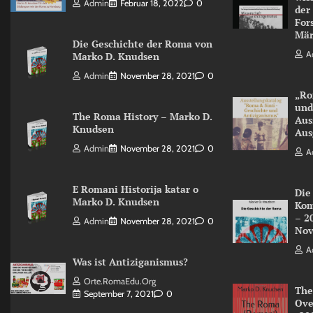
Admin
Februar 18, 2022
0
der
For
Mär
Die Geschichte der Roma von
A
Marko D. Knudsen
Admin
November 28, 2021
0
„Ro
und
The Roma History – Marko D.
Aus
Knudsen
Aus
Admin
November 28, 2021
0
A
E Romani Historija katar o
Die
Marko D. Knudsen
Kom
– 2
Admin
November 28, 2021
0
Nov
A
Was ist Antiziganismus?
Orte.RomaEdu.org
The
September 7, 2021
0
Ove