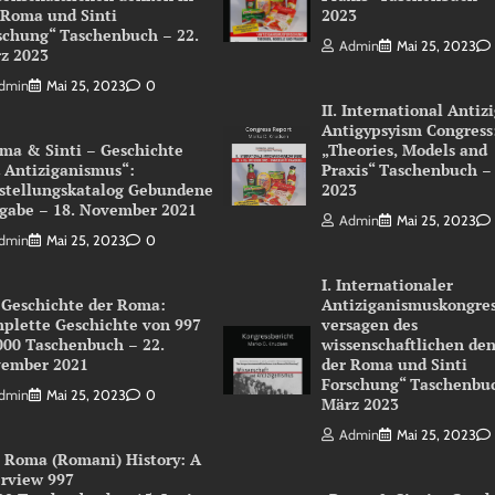
 Roma und Sinti
2023
schung“ Taschenbuch – 22.
Admin
Mai 25, 2023
z 2023
dmin
Mai 25, 2023
0
II. International Antiz
Antigypsyism Congress
ma & Sinti – Geschichte
„Theories, Models and
 Antiziganismus“:
Praxis“ Taschenbuch –
stellungskatalog Gebundene
2023
gabe – 18. November 2021
Admin
Mai 25, 2023
dmin
Mai 25, 2023
0
I. Internationaler
 Geschichte der Roma:
Antiziganismuskongres
plette Geschichte von 997
versagen des
000 Taschenbuch – 22.
wissenschaftlichen de
ember 2021
der Roma und Sinti
Forschung“ Taschenbuc
dmin
Mai 25, 2023
0
März 2023
Admin
Mai 25, 2023
 Roma (Romani) History: A
rview 997