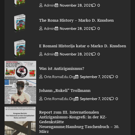
Admin
November 28, 2021
0
The Roma History – Marko D. Knudsen
Admin
November 28, 2021
0
E Romani Historija katar o Marko D. Knudsen
Admin
November 28, 2021
0
Was ist Antiziganismus?
Orte.RomaEdu.org
September 7, 2021
0
Johann „Rukeli“ Trollmann
Orte.RomaEdu.org
September 7, 2021
0
Report zum III. Internationalen
Antiziganismus-Kongreß: in der KZ-
Gedenkstätte
Neuengamme/Hamburg Taschenbuch – 20.
März