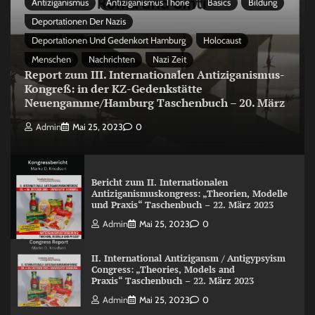
Antiziganismus
Antiziganismus Thorie
Basics
Bildung
Deportationen Der Nazis
Deportationen Und Gedenkort Hamburg
Holocaust
Menschen
Nachrichten
Nazi Zeit
Report zum III. Internationalen Antiziganismus-
Kongreß: in der KZ-Gedenkstätte
Neuengamme/Hamburg Taschenbuch – 20. März
Admin
Mai 25, 2023
0
Bericht zum II. Internationalen
Antiziganismuskongress: „Theorien, Modelle
und Praxis“ Taschenbuch – 22. März 2023
Admin
Mai 25, 2023
0
II. International Antizigansm / Antigypsyism
Congress: „Theories, Models and
Praxis“ Taschenbuch – 22. März 2023
Admin
Mai 25, 2023
0