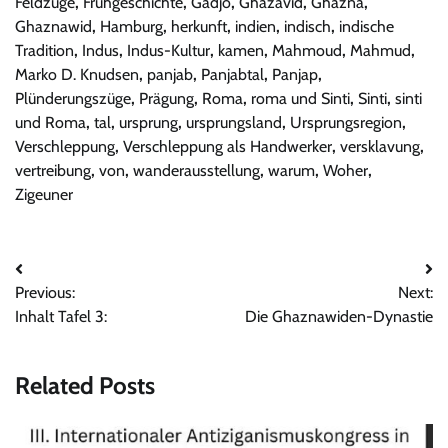
Feldzüge
,
Frühgeschichte
,
Gadjo
,
Ghazavid
,
Ghazna
,
Ghaznawid
,
Hamburg
,
herkunft
,
indien
,
indisch
,
indische
Tradition
,
Indus
,
Indus-Kultur
,
kamen
,
Mahmoud
,
Mahmud
,
Marko D. Knudsen
,
panjab
,
Panjabtal
,
Panjap
,
Plünderungszüge
,
Prägung
,
Roma
,
roma und Sinti
,
Sinti
,
sinti
und Roma
,
tal
,
ursprung
,
ursprungsland
,
Ursprungsregion
,
Verschleppung
,
Verschleppung als Handwerker
,
versklavung
,
vertreibung
,
von
,
wanderausstellung
,
warum
,
Woher
,
Zigeuner
Beitrags-
Previous:
Next:
Navigation
Inhalt Tafel 3:
Die Ghaznawiden-Dynastie
Related Posts