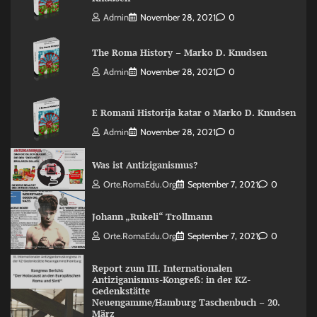
Admin
November 28, 2021
0
The Roma History – Marko D. Knudsen
Admin
November 28, 2021
0
E Romani Historija katar o Marko D. Knudsen
Admin
November 28, 2021
0
Was ist Antiziganismus?
Orte.RomaEdu.org
September 7, 2021
0
Johann „Rukeli“ Trollmann
Orte.RomaEdu.org
September 7, 2021
0
Report zum III. Internationalen
Antiziganismus-Kongreß: in der KZ-
Gedenkstätte
Neuengamme/Hamburg Taschenbuch – 20.
März