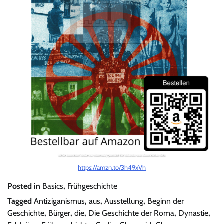
https://amzn.to/3h49xVh
Posted in
Basics
,
Frühgeschichte
Tagged
Antiziganismus
,
aus
,
Ausstellung
,
Beginn der
Geschichte
,
Bürger
,
die
,
Die Geschichte der Roma
,
Dynastie
,