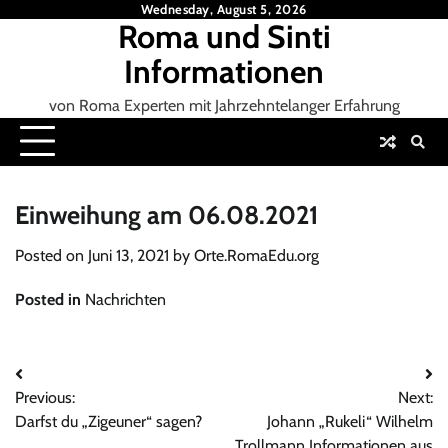
Skip
Wednesday, August 5, 2026
Roma und Sinti
to
content
Informationen
von Roma Experten mit Jahrzehntelanger Erfahrung
Einweihung am 06.08.2021
Posted on
Juni 13, 2021
by
Orte.RomaEdu.org
Posted in
Nachrichten
Beitrags-
Previous:
Next:
Navigation
Darfst du „Zigeuner“ sagen?
Johann „Rukeli“ Wilhelm
Trollmann Informationen aus