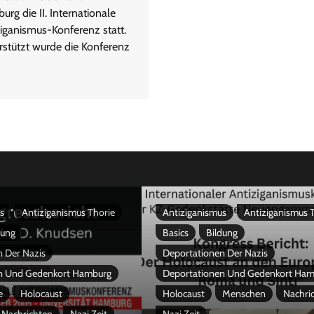
rg die II. Internationale
iganismus-Konferenz statt.
rstützt wurde die Konferenz
s
Antiziganismus Thorie
Antiziganismus
Antiziganismus 
dung
Basics
Bildung
 Der Nazis
Deportationen Der Nazis
n Und Gedenkort Hamburg
Deportationen Und Gedenkort Ha
e
Holocaust
Holocaust
Menschen
Nachri