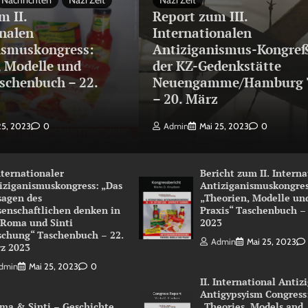
Nachrichten
Nazi Zeit
Nazi Zeit
m II.
Report zum III.
onalen
Internationalen
ismuskongress:
Antiziganismus-Kongreß
, Modelle und
der KZ-Gedenkstätte
schenbuch – 22.
Neuengamme/Hamburg 
3
– 20. März
25, 2023
0
Admin
Mai 25, 2023
0
Internationaler
Bericht zum II. Intern
iziganismuskongress: „Das
Antiziganismuskongres
sagen des
„Theorien, Modelle un
senschaftlichen denken in
Praxis“ Taschenbuch –
 Roma und Sinti
2023
schung“ Taschenbuch – 22.
Admin
Mai 25, 2023
z 2023
dmin
Mai 25, 2023
0
II. International Antiz
Antigypsyism Congress
ma & Sinti – Geschichte
„Theories, Models and