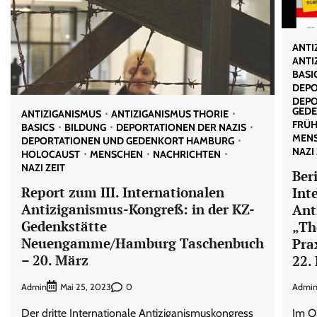
ANTI
ANTI
BASI
DEPO
DEPO
GED
ANTIZIGANISMUS
ANTIZIGANISMUS THORIE
FRÜH
BASICS
BILDUNG
DEPORTATIONEN DER NAZIS
MEN
DEPORTATIONEN UND GEDENKORT HAMBURG
NAZI 
HOLOCAUST
MENSCHEN
NACHRICHTEN
NAZI ZEIT
Ber
Report zum III. Internationalen
Int
Antiziganismus-Kongreß: in der KZ-
Ant
Gedenkstätte
„Th
Neuengamme/Hamburg Taschenbuch
Pra
– 20. März
22.
Admin
0
Admi
Mai 25, 2023
Der dritte Internationale Antiziganismuskongress
Im O