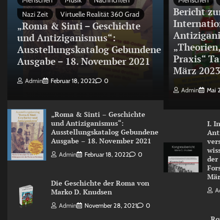
Menschen
Musik
Nachrichten
Menschen
Bericht zu
Nazi Zeit
Virtuelle Realität 360 Grad
Internati
„Roma & Sinti – Geschichte
Antizigan
und Antiziganismus“:
„Theorien
Ausstellungskatalog Gebundene
Praxis“ Ta
Ausgabe – 18. November 2021
März 202
Admin
Februar 18, 2022
0
Admin
Mai 
„Roma & Sinti – Geschichte
und Antiziganismus“:
I. 
Ausstellungskatalog Gebundene
Ant
Ausgabe – 18. November 2021
ver
wis
Admin
Februar 18, 2022
0
der
For
Mär
Die Geschichte der Roma von
A
Marko D. Knudsen
Admin
November 28, 2021
0
„Ro