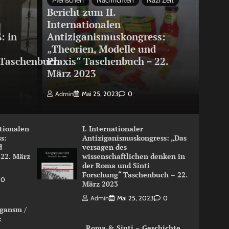
Menschen
Nachrichten
Nazi Zeit
Bericht zum II.
Internationalen
: in
Antiziganismuskongress:
„Theorien, Modelle und
Taschenbuch
Praxis“ Taschenbuch – 22.
März 2023
Admin
Mai 25, 2023
0
ationalen
I. Internationaler
s:
Antiziganismuskongress: „Das
d
versagen des
 22. März
wissenschaftlichen denken in
der Roma und Sinti
Forschung“ Taschenbuch – 22.
0
März 2023
Admin
Mai 25, 2023
0
igansm /
:
„Roma & Sinti – Geschichte