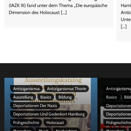
(IAZK III) fand unter dem Thema „Die europäische
Hambu
Dimension des Holocaust […]
Antiz
Unte
[…]
Antiziganismus
Antiziganismus Thorie
Antiziganismu
Ausstellung
Basics
Bildung
Basics
Bil
Deportationen Der Nazis
Deportationen
Deportationen Und Gedenkort Hamburg
Deportatione
Frühgeschichte
Holocaust
Frühgeschicht