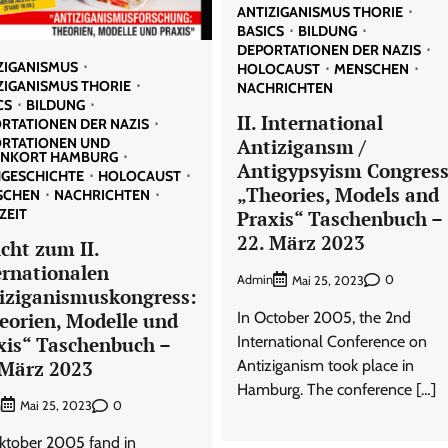
ANTIZIGANISMUS THORIE
BASICS
BILDUNG
DEPORTATIONEN DER NAZIS
ZIGANISMUS
HOLOCAUST
MENSCHEN
ZIGANISMUS THORIE
NACHRICHTEN
CS
BILDUNG
II. International
RTATIONEN DER NAZIS
RTATIONEN UND
Antizigansm /
ENKORT HAMBURG
Antigypsyism Congress
GESCHICHTE
HOLOCAUST
„Theories, Models and
SCHEN
NACHRICHTEN
ZEIT
Praxis“ Taschenbuch –
22. März 2023
icht zum II.
ernationalen
Admin
0
Mai 25, 2023
iziganismuskongress:
eorien, Modelle und
In October 2005, the 2nd
xis“ Taschenbuch –
International Conference on
 März 2023
Antiziganism took place in
Hamburg. The conference […]
n
0
Mai 25, 2023
ktober 2005 fand in