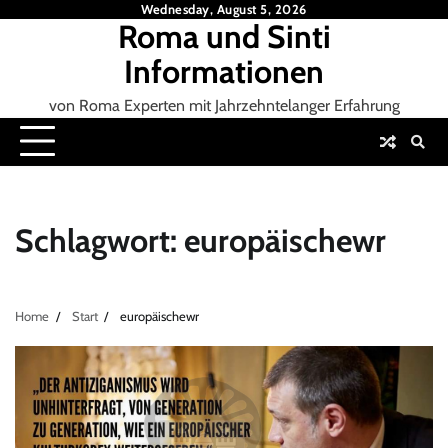
Skip
Wednesday, August 5, 2026
Roma und Sinti
to
content
Informationen
von Roma Experten mit Jahrzehntelanger Erfahrung
Schlagwort:
europäischewr
Home
Start
europäischewr