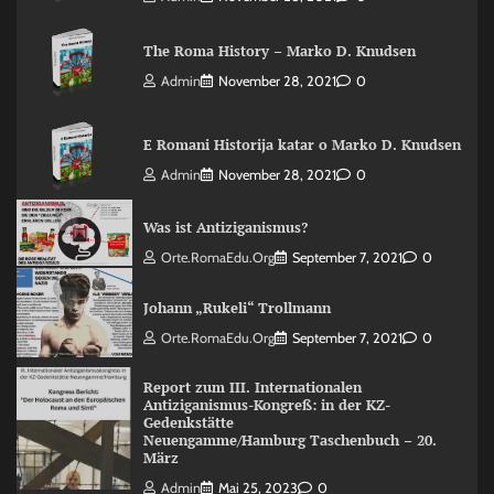
The Roma History – Marko D. Knudsen
Admin
November 28, 2021
0
E Romani Historija katar o Marko D. Knudsen
Admin
November 28, 2021
0
Was ist Antiziganismus?
Orte.RomaEdu.org
September 7, 2021
0
Johann „Rukeli“ Trollmann
Orte.RomaEdu.org
September 7, 2021
0
Report zum III. Internationalen
Antiziganismus-Kongreß: in der KZ-
Gedenkstätte
Neuengamme/Hamburg Taschenbuch – 20.
März
Admin
Mai 25, 2023
0