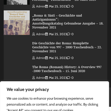
Admin
Mai 25, 2023
0
„Roma & Sinti – Geschichte und
Antiziganismus“:
Ausstellungskatalog Gebundene Ausgabe – 18.
November 2021
Admin
Mai 25, 2023
0
Die Geschichte der Roma: Komplette
Geschichte von 997 – 2000 Taschenbuch – 22.
November 2021
Admin
Mai 25, 2023
0
The Roma (Romani) History: A Overview 997
-2000 Taschenbuch – 15. Juni 2020
Admin
Mai 25, 2023
0
We value your privacy
Copyright © 2026
Roma und Sinti Informationen
Theme:
We use cookies to enhance your browsing experience, serve
Present News By
Adore Themes
.
personalized ads or content, and analyze our traffic. By clicking
"Accept All", you consent to our use of cookies.