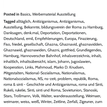
Posted in
Basics
,
Werbematerial Ausstellung
Tagged
alltäglich
,
Anitiziganismus
,
Antiziganismus
,
Ausstellung
,
Bekannte
,
bildungsverein der Roma zu Hamburg
,
Danksagen
,
denk.mal
,
Deportation
,
Deportationen
,
Deutschland
,
emil
,
Empfehlenungen
,
Europa
,
Finazierung
,
Fiso
,
friedel
,
gesellschaft
,
Ghazna
,
Ghaznavid
,
ghaznavidden
,
Ghaznawid
,
ghaznawiden
,
Ghazni
,
gottfried
,
Grundlegendes
,
Hamburg
,
Hannoverscher Bahnhof
,
inhalsverzeichnis
,
inhalt
,
inhaltlich
,
inhaltsübersicht
,
islam
,
Johann
,
Jugoslawien
,
Kooperation
,
Links
,
Mahmoud
,
Marko D. Knudsen
,
Mitgestalten
,
National-Sozialismus
,
Nationalismus
,
Nationalsozialismus
,
NS
,
ns-zeit
,
problem
,
republik
,
Roma
,
roma & sinti - Geschichte und Antiziganismus
,
roma und Sinti
,
Rukeli
,
rukelie
,
Sinti
,
sinti und Roma
,
Sovietunion
,
Stanoski
,
Stars
,
Trollmann
,
Volk
,
Walter
,
wanderausstellung
,
Weimaer
,
weimarer
,
weiss
,
weiß
,
Winter
,
Zeitline
,
Zerfall
,
Zigeuner
,
zum