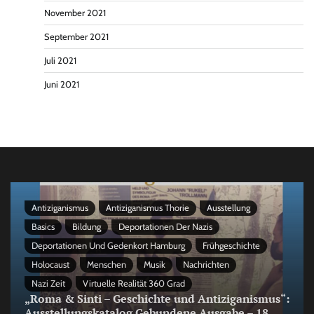
November 2021
September 2021
Juli 2021
Juni 2021
Antiziganismus
Antiziganismus Thorie
Ausstellung
Basics
Bildung
Deportationen Der Nazis
Deportationen Und Gedenkort Hamburg
Frühgeschichte
Holocaust
Menschen
Musik
Nachrichten
Nazi Zeit
Virtuelle Realität 360 Grad
„Roma & Sinti – Geschichte und Antiziganismus“:
Ausstellungskatalog Gebundene Ausgabe – 18.