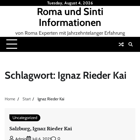
Skip
Tuesday, August 4, 2026
Roma und Sinti
to
content
Informationen
von Roma Experten mit Jahrzehntelanger Erfahrung
Schlagwort:
Ignaz Rieder Kai
Home
Start
Ignaz Rieder Kai
Uncategorized
Salzburg, Ignaz Rieder Kai
0
Admin
Juli 6, 2021