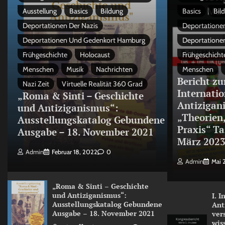
Ausstellung
Basics
Bildung
Basics
Bil
Deportationen Der Nazis
Deportationen
Deportationen Und Gedenkort Hamburg
Deportatione
Frühgeschichte
Holocaust
Frühgeschicht
Menschen
Musik
Nachrichten
Menschen
Bericht zu
Nazi Zeit
Virtuelle Realität 360 Grad
Internati
„Roma & Sinti – Geschichte
Antizigan
und Antiziganismus“:
„Theorien
Ausstellungskatalog Gebundene
Praxis“ Ta
Ausgabe – 18. November 2021
März 202
Admin
Februar 18, 2022
0
Admin
Mai 
„Roma & Sinti – Geschichte
und Antiziganismus“:
I. 
Ausstellungskatalog Gebundene
Ant
Ausgabe – 18. November 2021
ver
wis