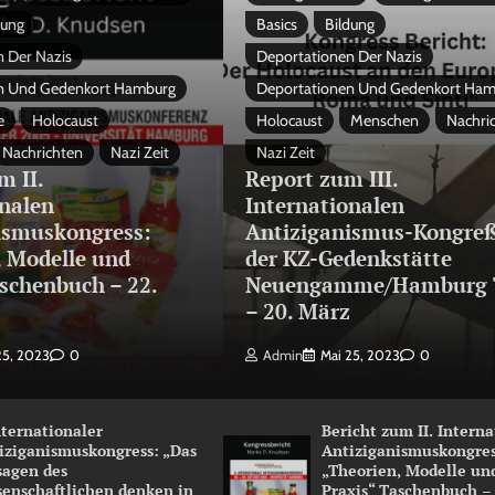
dung
Basics
Bildung
 Der Nazis
Deportationen Der Nazis
n Und Gedenkort Hamburg
Deportationen Und Gedenkort Ha
e
Holocaust
Holocaust
Menschen
Nachri
Nachrichten
Nazi Zeit
Nazi Zeit
m II.
Report zum III.
onalen
Internationalen
ismuskongress:
Antiziganismus-Kongreß
, Modelle und
der KZ-Gedenkstätte
schenbuch – 22.
Neuengamme/Hamburg 
3
– 20. März
25, 2023
0
Admin
Mai 25, 2023
0
Internationaler
Bericht zum II. Intern
iziganismuskongress: „Das
Antiziganismuskongres
sagen des
„Theorien, Modelle un
senschaftlichen denken in
Praxis“ Taschenbuch –