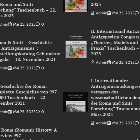
 Roma und Sinti
2023
schung“ Taschenbuch – 22.
Admin
Mai 25, 2023
z 2023
dmin
Mai 25, 2023
0
II. International Antiz
Antigypsyism Congress
ma & Sinti – Geschichte
„Theories, Models and
 Antiziganismus“:
Praxis“ Taschenbuch –
stellungskatalog Gebundene
2023
gabe – 18. November 2021
Admin
Mai 25, 2023
dmin
Mai 25, 2023
0
I. Internationaler
 Geschichte der Roma:
Antiziganismuskongres
plette Geschichte von 997
versagen des
000 Taschenbuch – 22.
wissenschaftlichen de
ember 2021
der Roma und Sinti
Forschung“ Taschenbuc
dmin
Mai 25, 2023
0
März 2023
Admin
Mai 25, 2023
 Roma (Romani) History: A
rview 997