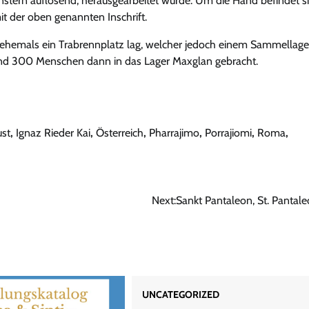
nstern auflösend, herausgearbeitet wurde. Um die Hand befindet s
mit der oben genannten Inschrift.
 ehemals ein Trabrennplatz lag, welcher jedoch einem Sammellage
und 300 Menschen dann in das Lager Maxglan gebracht.
st
,
Ignaz Rieder Kai
,
Österreich
,
Pharrajimo
,
Porrajiomi
,
Roma
,
Next:
Sankt Pantaleon, St. Pantal
UNCATEGORIZED