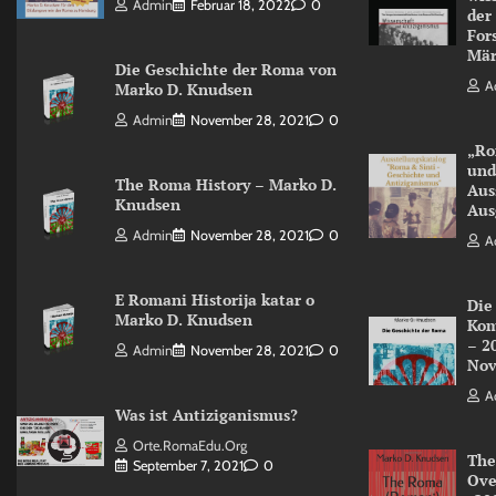
Admin
Februar 18, 2022
0
der
For
Mär
Die Geschichte der Roma von
A
Marko D. Knudsen
Admin
November 28, 2021
0
„Ro
und
The Roma History – Marko D.
Aus
Knudsen
Aus
Admin
November 28, 2021
0
A
E Romani Historija katar o
Die
Marko D. Knudsen
Kom
– 2
Admin
November 28, 2021
0
Nov
A
Was ist Antiziganismus?
Orte.RomaEdu.org
The
September 7, 2021
0
Ove