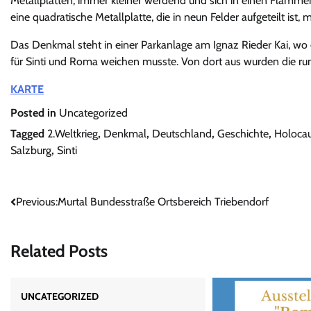
Metallplatten, immer kleiner werdend und sich in einen Flamme
eine quadratische Metallplatte, die in neun Felder aufgeteilt ist, 
Das Denkmal steht in einer Parkanlage am Ignaz Rieder Kai, wo
für Sinti und Roma weichen musste. Von dort aus wurden die r
KARTE
Posted in
Uncategorized
Tagged
2.Weltkrieg
,
Denkmal
,
Deutschland
,
Geschichte
,
Holocau
Salzburg
,
Sinti
Beitrags-
Previous:
Murtal Bundesstraße Ortsbereich Triebendorf
Navigation
Related Posts
UNCATEGORIZED