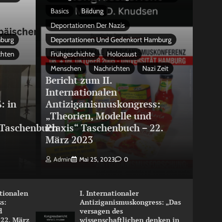
Basics
Bildung
Deportationen Der Nazis
mburg
Deportationen Und Gedenkort Hamburg
chten
Frühgeschichte
Holocaust
Menschen
Nachrichten
Nazi Zeit
Bericht zum II.
Internationalen
: in
Antiziganismuskongress:
„Theorien, Modelle und
Taschenbuch
Praxis“ Taschenbuch – 22.
März 2023
Admin
Mai 25, 2023
0
ationalen
I. Internationaler
s:
Antiziganismuskongress: „Das
d
versagen des
 22. März
wissenschaftlichen denken in