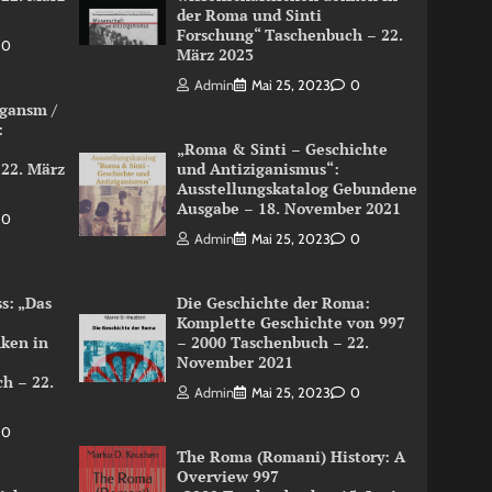
der Roma und Sinti
Forschung“ Taschenbuch – 22.
0
März 2023
Admin
Mai 25, 2023
0
igansm /
:
„Roma & Sinti – Geschichte
 22. März
und Antiziganismus“:
Ausstellungskatalog Gebundene
Ausgabe – 18. November 2021
0
Admin
Mai 25, 2023
0
s: „Das
Die Geschichte der Roma:
Komplette Geschichte von 997
nken in
– 2000 Taschenbuch – 22.
November 2021
h – 22.
Admin
Mai 25, 2023
0
0
The Roma (Romani) History: A
Overview 997