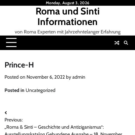
Skip
Monday, August 3, 2026
Roma und Sinti
to
content
Informationen
von Roma Experten mit Jahrzehntelanger Erfahrung
Prince-H
Posted on
November 6, 2022
by
admin
Posted in
Uncategorized
Beitrags-
Previous:
Navigation
„Roma & Sinti – Geschichte und Antiziganismus“:
Ausstellungskatalog Gebundene Ausgabe – 18. November