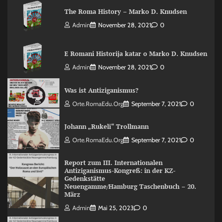
The Roma History – Marko D. Knudsen
Admin
November 28, 2021
0
E Romani Historija katar o Marko D. Knudsen
Admin
November 28, 2021
0
Was ist Antiziganismus?
Orte.RomaEdu.org
September 7, 2021
0
Johann „Rukeli“ Trollmann
Orte.RomaEdu.org
September 7, 2021
0
Report zum III. Internationalen
Antiziganismus-Kongreß: in der KZ-
Gedenkstätte
Neuengamme/Hamburg Taschenbuch – 20.
März
Admin
Mai 25, 2023
0