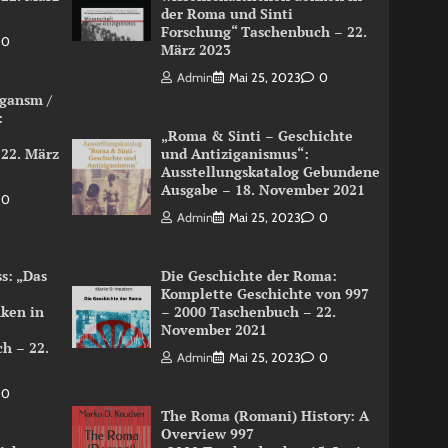
der Roma und Sinti
Forschung“ Taschenbuch – 22.
0
März 2023
Admin
Mai 25, 2023
0
igansm /
:
„Roma & Sinti – Geschichte
 22. März
und Antiziganismus“:
Ausstellungskatalog Gebundene
Ausgabe – 18. November 2021
0
Admin
Mai 25, 2023
0
s: „Das
Die Geschichte der Roma:
Komplette Geschichte von 997
nken in
– 2000 Taschenbuch – 22.
November 2021
h – 22.
Admin
Mai 25, 2023
0
0
The Roma (Romani) History: A
Overview 997