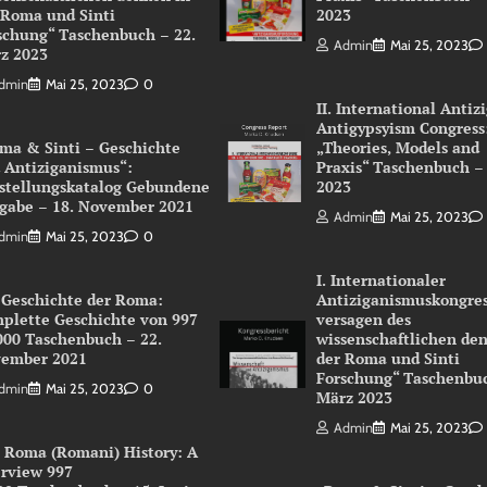
 Roma und Sinti
2023
schung“ Taschenbuch – 22.
Admin
Mai 25, 2023
z 2023
dmin
Mai 25, 2023
0
II. International Antiz
Antigypsyism Congress
ma & Sinti – Geschichte
„Theories, Models and
 Antiziganismus“:
Praxis“ Taschenbuch –
stellungskatalog Gebundene
2023
gabe – 18. November 2021
Admin
Mai 25, 2023
dmin
Mai 25, 2023
0
I. Internationaler
 Geschichte der Roma:
Antiziganismuskongres
plette Geschichte von 997
versagen des
000 Taschenbuch – 22.
wissenschaftlichen de
ember 2021
der Roma und Sinti
Forschung“ Taschenbuc
dmin
Mai 25, 2023
0
März 2023
Admin
Mai 25, 2023
 Roma (Romani) History: A
rview 997