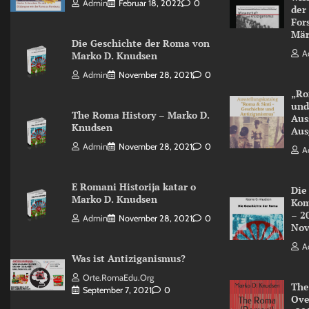
Admin
Februar 18, 2022
0
der
For
Mär
Die Geschichte der Roma von
A
Marko D. Knudsen
Admin
November 28, 2021
0
„Ro
und
The Roma History – Marko D.
Aus
Knudsen
Aus
Admin
November 28, 2021
0
A
E Romani Historija katar o
Die
Marko D. Knudsen
Kom
– 2
Admin
November 28, 2021
0
Nov
A
Was ist Antiziganismus?
Orte.RomaEdu.org
The
September 7, 2021
0
Ove