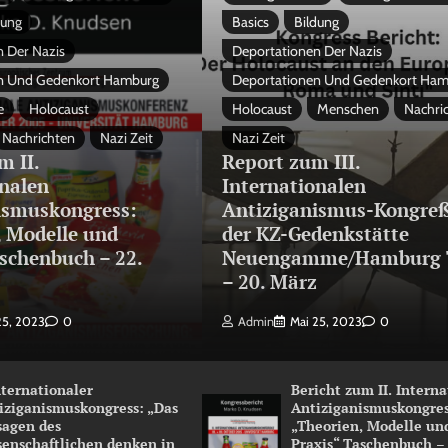
dung
Basics
Bildung
 Der Nazis
Deportationen Der Nazis
n Und Gedenkort Hamburg
Deportationen Und Gedenkort Ha
e
Holocaust
Holocaust
Menschen
Nachri
Nachrichten
Nazi Zeit
Nazi Zeit
m II.
Report zum III.
onalen
Internationalen
ismuskongress:
Antiziganismus-Kongreß
, Modelle und
der KZ-Gedenkstätte
schenbuch – 22.
Neuengamme/Hamburg 
3
– 20. März
25, 2023
0
Admin
Mai 25, 2023
0
Internationaler
Bericht zum II. Intern
iziganismuskongress: „Das
Antiziganismuskongres
sagen des
„Theorien, Modelle un
senschaftlichen denken in
Praxis“ Taschenbuch –