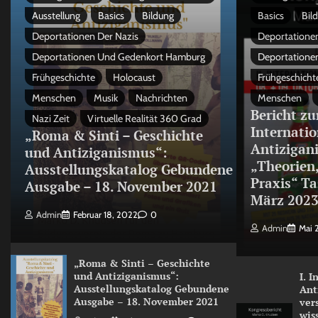
Ausstellung
Basics
Bildung
Basics
Bil
Deportationen Der Nazis
Deportationen
Deportationen Und Gedenkort Hamburg
Deportatione
Frühgeschichte
Holocaust
Frühgeschicht
Menschen
Musik
Nachrichten
Menschen
Bericht zu
Nazi Zeit
Virtuelle Realität 360 Grad
Internati
„Roma & Sinti – Geschichte
Antizigan
und Antiziganismus“:
„Theorien
Ausstellungskatalog Gebundene
Praxis“ Ta
Ausgabe – 18. November 2021
März 202
Admin
Februar 18, 2022
0
Admin
Mai 
„Roma & Sinti – Geschichte
und Antiziganismus“:
I. 
Ausstellungskatalog Gebundene
Ant
Ausgabe – 18. November 2021
ver
wis