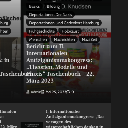
Basics
Bildung
Deportationen Der Nazis
mburg
Deportationen Und Gedenkort Hamburg
chten
Frühgeschichte
Holocaust
Menschen
Nachrichten
Nazi Zeit
Bericht zum II.
Internationalen
: in
Antiziganismuskongress:
„Theorien, Modelle und
Taschenbuch
Praxis“ Taschenbuch – 22.
März 2023
Admin
Mai 25, 2023
0
ationalen
I. Internationaler
s:
Antiziganismuskongress: „Das
d
versagen des
 22. März
wissenschaftlichen denken in