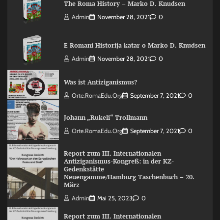
The Roma History – Marko D. Knudsen
Admin
November 28, 2021
0
E Romani Historija katar o Marko D. Knudsen
Admin
November 28, 2021
0
Was ist Antiziganismus?
Orte.RomaEdu.org
September 7, 2021
0
Johann „Rukeli“ Trollmann
Orte.RomaEdu.org
September 7, 2021
0
Report zum III. Internationalen
Antiziganismus-Kongreß: in der KZ-
Gedenkstätte
Neuengamme/Hamburg Taschenbuch – 20.
März
Admin
Mai 25, 2023
0
Report zum III. Internationalen