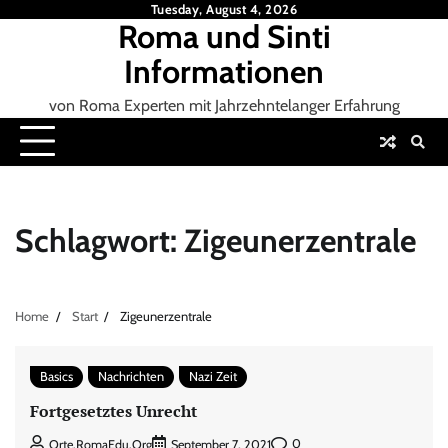
Skip
Tuesday, August 4, 2026
Roma und Sinti
to
content
Informationen
von Roma Experten mit Jahrzehntelanger Erfahrung
Schlagwort:
Zigeunerzentrale
Home
Start
Zigeunerzentrale
Basics
Nachrichten
Nazi Zeit
Fortgesetztes Unrecht
0
Orte.RomaEdu.org
September 7, 2021