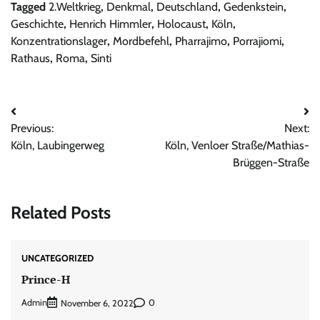
Tagged
2.Weltkrieg
,
Denkmal
,
Deutschland
,
Gedenkstein
,
Geschichte
,
Henrich Himmler
,
Holocaust
,
Köln
,
Konzentrationslager
,
Mordbefehl
,
Pharrajimo
,
Porrajiomi
,
Rathaus
,
Roma
,
Sinti
Beitrags-
Previous:
Next:
Navigation
Köln, Laubingerweg
Köln, Venloer Straße/Mathias-
Brüggen-Straße
Related Posts
UNCATEGORIZED
Prince-H
Admin
0
November 6, 2022