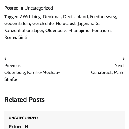
Posted in
Uncategorized
Tagged
2.Weltkrieg
,
Denkmal
,
Deutschland
,
Friedhofsweg
,
Gedemkstein
,
Geschichte
,
Holocaust
,
Jägerstraße
,
Konzentrationslager
,
Oldenburg
,
Pharrajimo
,
Porrajiomi
,
Roma
,
Sinti
Beitrags-
Previous:
Next:
Navigation
Oldenburg, Familie-Mechau-
Osnabrück, Markt
Straße
Related Posts
UNCATEGORIZED
Prince-H